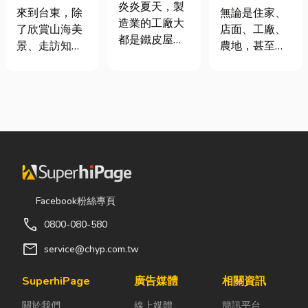
屋頂廠房的溫
炎炎夏天，製
｜在地人聚餐
麼選？一次了
來到台東，除
無論是住家、
度
造業的工廠大
首選，經典合
解帆布的多元
了欣賞山海美
店面、工廠、
都是鐵皮屋
菜一次滿足
用途，打造舒
景、走訪知名
農地，甚至是
頂，吸熱快、
適又耐用的生
景點之外，品
戶外活動空
內部悶、散熱
活與工作空間
嚐在地台菜也
間，只要長時
不易，所以工
是旅程中不可
間暴露在陽
廠裡的溫度會
錯過的一環。
光、風雨或灰
比市溫高出5
相較於一般小
塵之下，都會
度以上。因此
吃店，老字號
面臨不少困
裝工廠排風扇
台菜餐廳更能
擾。夏天太陽
是最快速心較
展現台東的人
直曬，不僅讓
省錢的方式，
情味與飲食文
室內外溫度快
Facebook粉絲專頁
以下小編會說
化。無論是家
速升高，也容
明工廠排風扇
call
0800-080-580
庭聚餐、朋友
易讓設備、車
改善室內溫度
聚會、公司聚
輛、農作物受
mail
service@chyp.com.tw
的原理及建議
餐，或是旅遊
到影響；到了
可安裝的位
團體用餐，都
雨季，又得擔
SuperhiPage
廣告媒體
相關資訊
置。 工廠排風
能享受到豐盛
心積水、潮濕
扇｜改善溫度
關於我們
線上媒體
簡訊平台