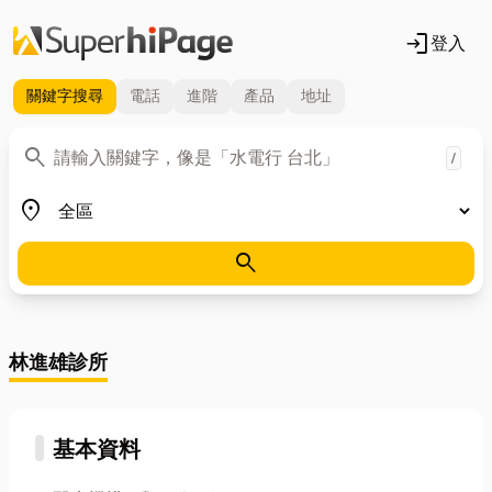
login
登入
關鍵字
搜尋
電話
進階
產品
地址
關鍵字
search
/
地區
place
search
林進雄診所
基本資料