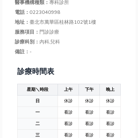
醫事機構種類：
專科診所
電話：
0223040998
地址：
臺北市萬華區桂林路102號1樓
服務項目：
門診診療
診療科別：
內科,兒科
備註：
-
診療時間表
星期＼時段
上午
下午
晚上
日
休診
休診
休診
一
看診
看診
看診
二
看診
看診
看診
三
看診
看診
看診