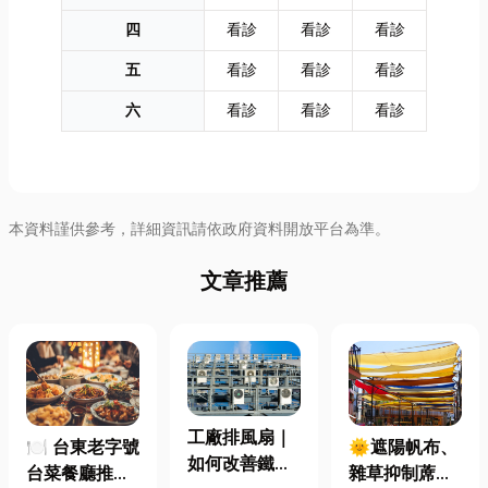
四
看診
看診
看診
五
看診
看診
看診
六
看診
看診
看診
本資料謹供參考，詳細資訊請依政府資料開放平台為準。
文章推薦
工廠排風扇｜
🍽️ 台東老字號
🌞遮陽帆布、
如何改善鐵皮
台菜餐廳推薦
雜草抑制蓆怎