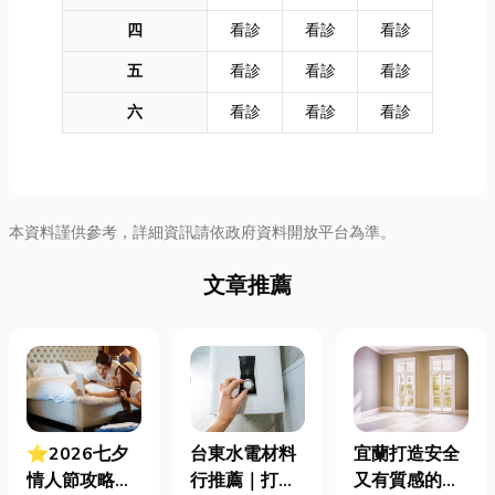
四
看診
看診
看診
五
看診
看診
看診
六
看診
看診
看診
本資料謹供參考，詳細資訊請依政府資料開放平台為準。
文章推薦
⭐2026七夕
台東水電材料
宜蘭打造安全
情人節攻略！
行推薦｜打造
又有質感的