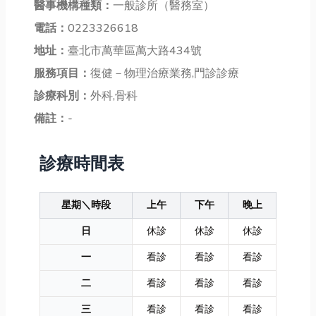
醫事機構種類：
一般診所（醫務室）
電話：
0223326618
地址：
臺北市萬華區萬大路434號
服務項目：
復健－物理治療業務,門診診療
診療科別：
外科,骨科
備註：
-
診療時間表
星期＼時段
上午
下午
晚上
日
休診
休診
休診
一
看診
看診
看診
二
看診
看診
看診
三
看診
看診
看診