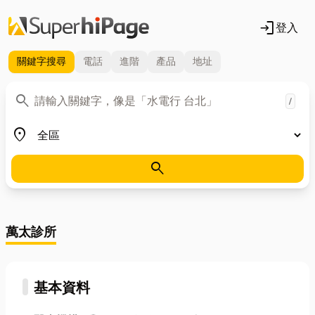
login
登入
關鍵字
搜尋
電話
進階
產品
地址
關鍵字
search
/
地區
place
search
萬太診所
基本資料