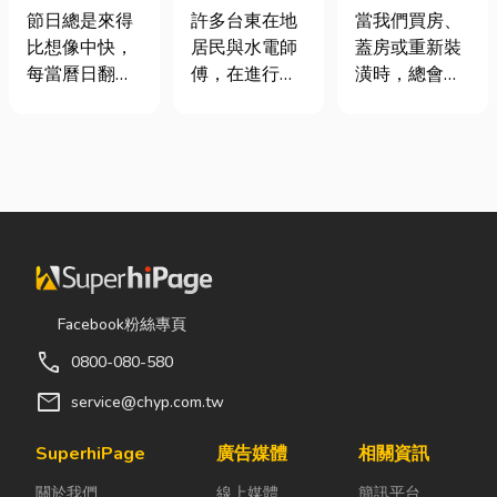
七夕送什麼不
安全耐用的居
家，從專業門
節日總是來得
許多台東在地
當我們買房、
踩雷？限定甜
家環境
窗開始
比想像中快，
居民與水電師
蓋房或重新裝
點哪裡買？台
每當曆日翻到
傅，在進行居
潢時，總會把
中甜點推薦一
下半年，不少
家修繕、新屋
預算花在家
次看！
人便開始想
裝潢或老屋翻
具、家電和裝
「七夕情人節
修時，都會到
潢設計上，卻
是什麼時
熟悉的水電材
常常忽略了每
候？」、「七
料行採購。除
天都在使用的
夕情人節禮物
了商品種類較
「門窗」。 其
該買什
齊全，也能依
實，一扇好的
麼？」。相較
照施工需求，
門窗不只是遮
於西洋情人
快速找到合適
風避雨而已，
Facebook粉絲專頁
節，七夕充滿
的電線、開關
更影響著居家
call
0800-080-580
了東方的浪漫
插座、燈具、
安全、採光、
色彩與儀式
馬達、衛浴設
通風與生活品
mail
service@chyp.com.tw
感。然而，隨
備及熱水器相
質。尤其台灣
著生活節奏加
關產品。 無論
氣候潮濕多
SuperhiPage
廣告媒體
相關資訊
快，不少人常
是更換老舊開
雨，選擇耐用
關於我們
線上媒體
簡訊平台