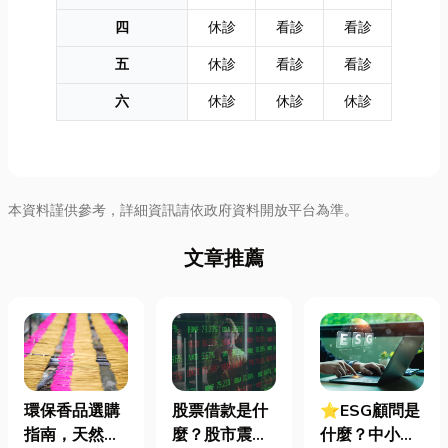
四
休診
看診
看診
五
休診
看診
看診
六
休診
休診
休診
本資料謹供參考，詳細資訊請依政府資料開放平台為準。
文章推薦
環保香品選購
股票借款是什
⭐ESG顧問是
指南，天然香
麼？股市震盪|
什麼？中小企