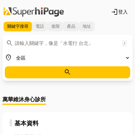
login
登入
關鍵字
搜尋
電話
進階
產品
地址
關鍵字
search
/
地區
place
search
萬華維沐身心診所
基本資料