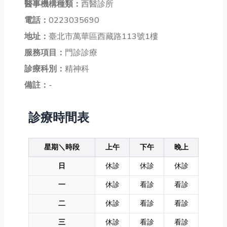
醫事機構種類：
西醫診所
電話：
0223035690
地址：
臺北市萬華區西藏路113號1樓
服務項目：
門診診療
診療科別：
精神科
備註：
-
診療時間表
星期＼時段
上午
下午
晚上
日
休診
休診
休診
一
休診
看診
看診
二
休診
看診
看診
三
休診
看診
看診