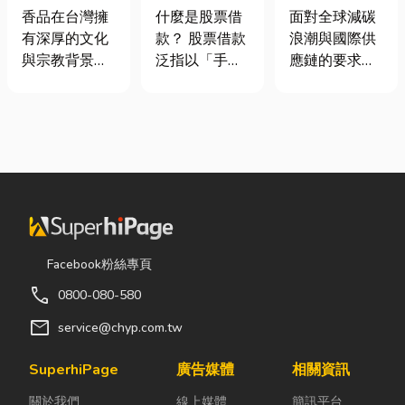
材打造純淨香
股票借款、股
業挑選四大永
香品在台灣擁
什麼是股票借
面對全球減碳
氣，一次了解
票質借、當鋪
續顧問服務的
有深厚的文化
款？ 股票借款
浪潮與國際供
天然低煙香品
借款完整比較
實用指南
與宗教背景，
泛指以「手中
應鏈的要求，
特色
長期應用於祭
持有的股票」
許多台灣中小
祀、祈福、敬
作為擔保品，
企業主紛紛收
神、敬祖及各
向金融機構或
到來自品牌客
類民俗活動。
當舖借出現金
戶的調查表，
隨著佛教、道
的融資方式，
要求提供「碳
教及民間信仰
讓投資人不必
盤查數據」或
的發展，香品
賣出股票，就
「永續報告
逐漸成為寺
能取得資金應
書」。這讓不
廟、宮廟與家
急，同時保留
少傳產老闆感
Facebook粉絲專頁
庭祭拜中不可
未來股價上漲
到焦慮：「到
call
0800-080-580
或缺的重要用
的獲利空間。
底 ESG 永續是
品。 近年來，
依承作單位不
什麼？我們公
mail
service@chyp.com.tw
隨著民眾對健
同，主要可分
司規模不大，
康與環保意識
為證券公司的
真的需要找
SuperhiPage
廣告媒體
相關資訊
的提升，台灣
股票質借、銀
ESG 顧問
關於我們
線上媒體
簡訊平台