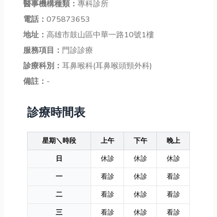
醫事機構種類：
專科診所
電話：
075873653
地址：
高雄市鼓山區中華一路10號1樓
服務項目：
門診診療
診療科別：
耳鼻喉科(耳鼻喉頭頸外科)
備註：
-
診療時間表
星期＼時段
上午
下午
晚上
日
休診
休診
休診
一
看診
休診
看診
二
看診
休診
看診
三
看診
休診
看診