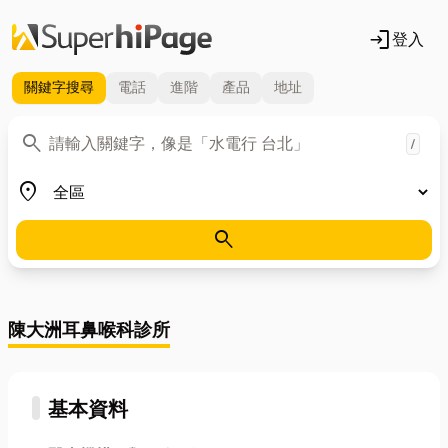
login
登入
關鍵字
搜尋
電話
進階
產品
地址
關鍵字
search
/
地區
place
search
陳大洲耳鼻喉科診所
基本資料