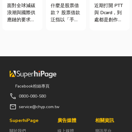
業挑選四大永
股票借款、股
篇看懂課稅門
面對全球減碳
什麼是股票借
近期打開 PTT
續顧問服務的
票質借、當鋪
檻、追溯年限
浪潮與國際供
款？ 股票借款
與 Dcard，到
實用指南
借款完整比較
與合法節稅，
應鏈的要求，
泛指以「手中
處都是創作者
文末加碼會計/
許多台灣中小
持有的股票」
收到國稅局輔
記帳士推薦
企業主紛紛收
作為擔保品，
導函的焦慮討
到來自品牌客
向金融機構或
論。其實，大
戶的調查表，
當舖借出現金
家常說的「網
要求提供「碳
的融資方式，
紅稅」不是一
盤查數據」或
讓投資人不必
種新創的獨立
「永續報告
賣出股票，就
稅目，而是政
書」。這讓不
能取得資金應
府針對網路數
少傳產老闆感
急，同時保留
位收入落實的
Facebook粉絲專頁
到焦慮：「到
未來股價上漲
課稅機制。 網
call
0800-080-580
底 ESG 永續是
的獲利空間。
紅稅是指個人
什麼？我們公
依承作單位不
或經營團隊透
mail
service@chyp.com.tw
司規模不大，
同，主要可分
過網路平台
真的需要找
為證券公司的
（如
SuperhiPage
廣告媒體
相關資訊
ESG 顧問
股票質借、銀
YouTube、
關於我們
線上媒體
簡訊平台