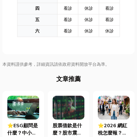
四
看診
休診
看診
五
看診
休診
看診
六
看診
休診
休診
本資料謹供參考，詳細資訊請依政府資料開放平台為準。
文章推薦
⭐ESG顧問是
股票借款是什
⭐2026 網紅
什麼？中小企
麼？股市震盪|
稅怎麼報？一