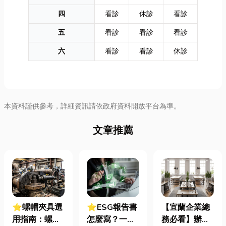
四
看診
休診
看診
五
看診
看診
看診
六
看診
看診
休診
本資料謹供參考，詳細資訊請依政府資料開放平台為準。
文章推薦
⭐螺帽夾具選
⭐ESG報告書
【宜蘭企業總
用指南：螺母
怎麼寫？一定
務必看】辦公