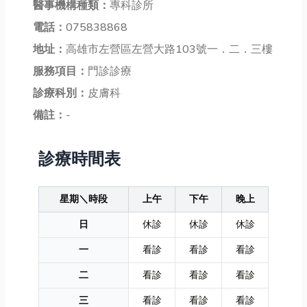
醫事機構種類：
專科診所
電話：
075838868
地址：
高雄市左營區左營大路103號一．二．三樓
服務項目：
門診診療
診療科別：
皮膚科
備註：
-
診療時間表
星期＼時段
上午
下午
晚上
日
休診
休診
休診
一
看診
看診
看診
二
看診
看診
看診
三
看診
看診
看診