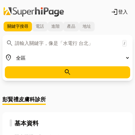
login
登入
關鍵字
搜尋
電話
進階
產品
地址
關鍵字
search
/
地區
place
search
彭賢禮皮膚科診所
基本資料