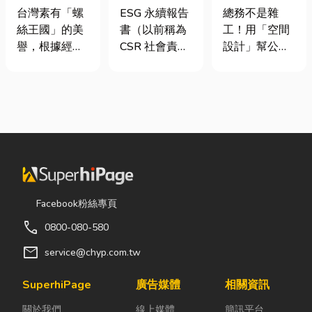
挾具頻繁耗
要上市櫃才寫
室如何打造高
台灣素有「螺
ESG 永續報告
總務不是雜
損？3大關鍵
嗎？3步驟擺
效能職場？從
絲王國」的美
書（以前稱為
工！用「空間
提升扣件成型
脫綠色轉型焦
辦公桌椅、系
譽，根據經濟
CSR 社會責任
設計」幫公司
良率與壽命
慮
統屏風到空間
部統計處與海
報告書）是指
省錢又賺生產
設計關鍵！
關進出口最新
企業公開揭露
力的關鍵思維
數據顯示，台
其在環境保護
很多公司編列
灣扣件年出口
（E）、社會
預算或規劃辦
額高達 42.1
責任（S）與
公室時，常覺
億美元，其中
公司治理
得總務只要在
螺帽（HS
（G）三個維
缺東西時「壞
731816）產
度營運成果的
什麼補什麼」
品即占總出口
正式文件。它
就好，但這種
Facebook粉絲專頁
比重逾 20%。
就像是企業的
傳統做法往往
call
0800-080-580
在面對全球客
「健康體檢
花了大錢，卻
戶對扣件精度
表」與「永續
換來員工抱怨
mail
service@chyp.com.tw
與耐用度要求
成績單」。許
連連。其實，
日益嚴苛的趨
多中小企業主
辦公室空間設
SuperhiPage
廣告媒體
相關資訊
勢下，扣件成
常問：「我們
計是一門幫公
關於我們
線上媒體
簡訊平台