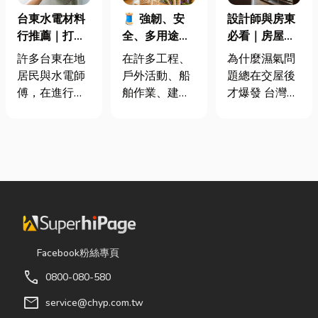
台東水電材料
🧵 強韌、安
設計師與房東
行推薦｜打造
全、多用途！
必看｜房屋濕
安全耐用的居
從繩索到安全
氣重怎麼辦？
許多台東在地
在許多工程、
為什麼濕氣問
家環境
網的全方位防
全屋除濕機＋
居民與水電師
戶外活動、船
題總在交屋後
護應用指南
全熱交換器整
傅，在進行居
舶作業、建築
才爆發 台灣氣
合安裝|提升居
家修繕、新屋
施工，甚至居
候潮濕，尤其
住品質與續租
裝潢或老屋翻
家安全防護
新成屋、裝潢
率
修時，都會到
中，「繩索、
完工後密閉性
熟悉的水電材
繩梯、安全
提高，若沒有
料行採購。除
網」其實都是
同步規劃空氣
了商品種類較
非常重要卻常
與濕度管理，
齊全，也能依
被忽略的設
濕氣會躲進看
照施工需求，
備。很多人以
不到的地方持
快速找到合適
為繩子只是拿
續發酵。常見
Facebook粉絲專頁
的電線、開關
來綁東西，但
的三種場景：
call
0800-080-580
插座、燈具、
其實在專業領
更衣間、衣帽
馬達、衛浴設
域中，繩索不
間： 精品包、
mail
service@chyp.com.tw
備及熱水器相
只是工具，更
皮件、酒類收