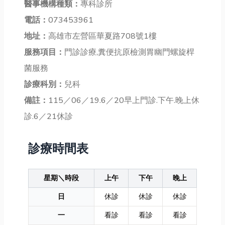
醫事機構種類：
專科診所
電話：
073453961
地址：
高雄市左營區華夏路708號1樓
服務項目：
門診診療,糞便抗原檢測胃幽門螺旋桿
菌服務
診療科別：
兒科
備註：
115／06／19.6／20早上門診.下午.晚上休
診.6／21休診
診療時間表
星期＼時段
上午
下午
晚上
日
休診
休診
休診
一
看診
看診
看診