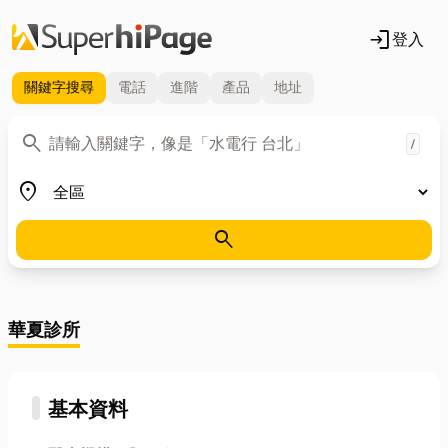
login
登入
關鍵字
搜尋
電話
進階
產品
地址
關鍵字
search
/
地區
place
search
華夏診所
基本資料