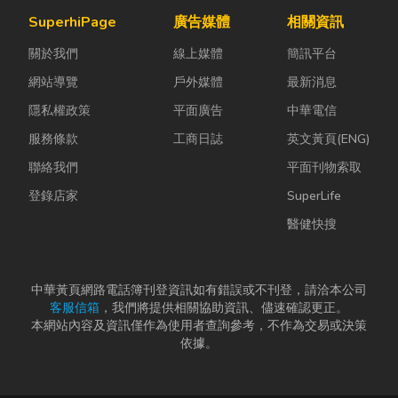
關產品。 無論
關係到安全、
藏最怕潮濕，
SuperhiPage
廣告媒體
相關資訊
是更換老舊開
效率與作業品
濕度控制不
關於我們
線上媒體
簡訊平台
關、安裝節能
質。一條好的
好，發霉、
燈具、處...
繩索，必須具
變...
網站導覽
戶外媒體
最新消息
備高強...
隱私權政策
平面廣告
中華電信
服務條款
工商日誌
英文黃頁(ENG)
聯絡我們
平面刊物索取
登錄店家
SuperLife
醫健快搜
中華黃頁網路電話簿刊登資訊如有錯誤或不刊登，請洽本公司
客服信箱
，我們將提供相關協助資訊、儘速確認更正。
本網站內容及資訊僅作為使用者查詢參考，不作為交易或決策
依據。