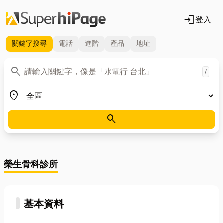
login
登入
關鍵字
搜尋
電話
進階
產品
地址
關鍵字
search
/
地區
place
search
榮生骨科診所
基本資料