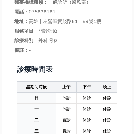
醫事機構種類：
一般診所（醫務室）
電話：
075828181
地址：
高雄市左營區實踐路51．53號1樓
服務項目：
門診診療
診療科別：
外科,骨科
備註：
-
診療時間表
星期＼時段
上午
下午
晚上
日
休診
休診
休診
一
休診
休診
休診
二
看診
休診
休診
三
看診
休診
休診