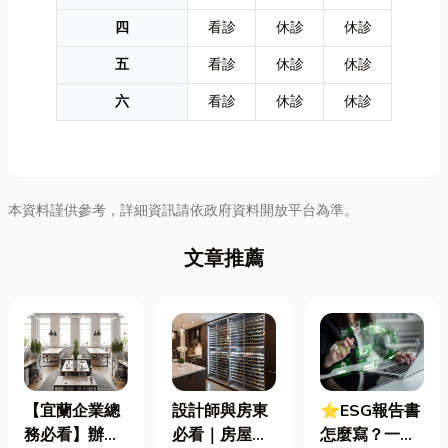
四
看診
休診
休診
五
看診
休診
休診
六
看診
休診
休診
本資料謹供參考，詳細資訊請依政府資料開放平台為準。
文章推薦
【宜蘭企業總
設計師與房東
⭐ESG報告書
務必看】辦公
必看｜房屋濕
怎麼寫？一定