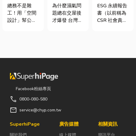
室如何打造高
氣重怎麼辦？
要上市櫃才寫
總務不是雜
為什麼濕氣問
ESG 永續報告
效能職場？從
全屋除濕機＋
嗎？3步驟擺
工！用「空間
題總在交屋後
書（以前稱為
辦公桌椅、系
全熱交換器整
脫綠色轉型焦
設計」幫公司
才爆發 台灣氣
CSR 社會責任
統屏風到空間
合安裝|提升居
慮
省錢又賺生產
候潮濕，尤其
報告書）是指
設計關鍵！
住品質與續租
力的關鍵思維
新成屋、裝潢
企業公開揭露
率
很多公司編列
完工後密閉性
其在環境保護
預算或規劃辦
提高，若沒有
（E）、社會
公室時，常覺
同步規劃空氣
責任（S）與
得總務只要在
與濕度管理，
公司治理
缺東西時「壞
濕氣會躲進看
（G）三個維
什麼補什麼」
不到的地方持
度營運成果的
就好，但這種
續發酵。常見
正式文件。它
Facebook粉絲專頁
傳統做法往往
的三種場景：
就像是企業的
call
0800-080-580
花了大錢，卻
更衣間、衣帽
「健康體檢
換來員工抱怨
間： 精品包、
表」與「永續
mail
service@chyp.com.tw
連連。其實，
皮件、酒類收
成績單」。許
辦公室空間設
藏最怕潮濕，
多中小企業主
SuperhiPage
廣告媒體
相關資訊
計是一門幫公
濕度控制不
常問：「我們
關於我們
線上媒體
簡訊平台