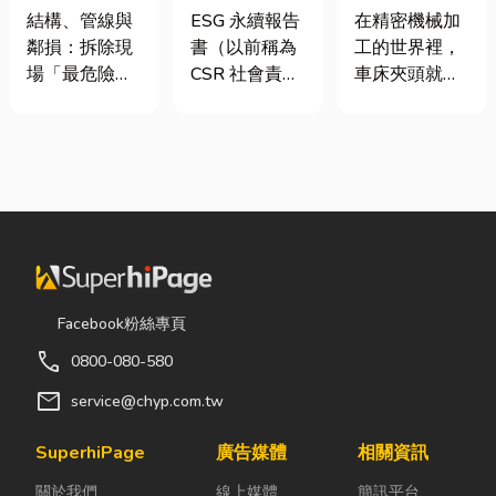
裝潢拆除、水
要上市櫃才寫
類、規格挑選
結構、管線與
ESG 永續報告
在精密機械加
泥切割施工前
嗎？3步驟擺
與台灣採購推
鄰損：拆除現
書（以前稱為
工的世界裡，
必看的避坑指
脫綠色轉型焦
薦完整指南
場「最危險的
CSR 社會責任
車床夾頭就像
南，專家曝這
慮
3 件事」 拆除
報告書）是指
是機台的「萬
3 件事最危
現場常常乒乒
企業公開揭露
能雙手」，負
險！
乓乓、灰塵滿
其在環境保護
責緊緊抓牢每
天飛，在這種
（E）、社會
一個旋轉切削
混亂的環境
責任（S）與
的工件。然
下，專家提醒
公司治理
而，當工廠接
有三件事情如
（G）三個維
到少量多樣、
果沒做好，最
度營運成果的
異形材或精密
容易發生嚴重
正式文件。它
棒材的訂單
Facebook粉絲專頁
的意外： 分不
就像是企業的
時，傳統夾頭
call
0800-080-580
清「主力
「健康體檢
往往需要耗費
牆」，盲目亂
表」與「永續
大量時間拆裝
mail
service@chyp.com.tw
打導致房子塌
成績單」。許
與重新校正。
陷： 這是老屋
多中小企業主
這時，車床子
SuperhiPage
廣告媒體
相關資訊
拆除最常發生
常問：「我們
母夾就是讓這
關於我們
線上媒體
簡訊平台