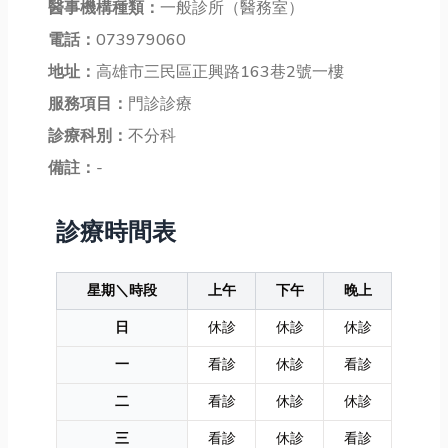
醫事機構種類：
一般診所（醫務室）
電話：
073979060
地址：
高雄市三民區正興路163巷2號一樓
服務項目：
門診診療
診療科別：
不分科
備註：
-
診療時間表
星期＼時段
上午
下午
晚上
日
休診
休診
休診
一
看診
休診
看診
二
看診
休診
休診
三
看診
休診
看診