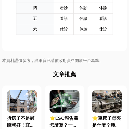
四
看診
休診
休診
五
看診
休診
看診
六
休診
休診
休診
本資料謹供參考，詳細資訊請依政府資料開放平台為準。
文章推薦
拆房子不是砸
⭐ESG報告書
⭐車床子母夾
牆就好！宜蘭
怎麼寫？一定
是什麼？種