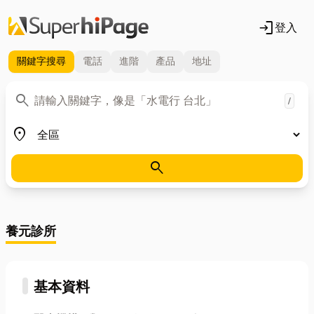
login
登入
關鍵字
搜尋
電話
進階
產品
地址
關鍵字
search
/
地區
place
search
養元診所
基本資料