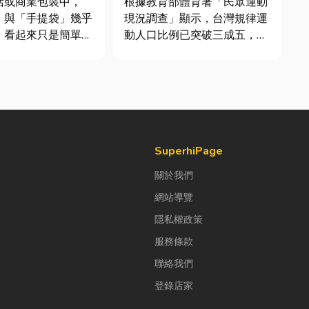
活或商業包裝中，
根據教育部體育署「民眾運動
」與「手提袋」幾乎
現況調查」顯示，台灣規律運
。看起來只是簡單的
動人口比例已突破三成五，其
，但實際上在材質、
中慢跑與各類球類運動正是熱
與使用場景上，其實
門選擇。許多人在配備上毫不
大。如果選錯，不只
惜重金，購買三、四千元的頂
便利性，還可能造成
級籃球鞋或專業路跑鞋，卻習
商品損壞。 這篇
慣性隨手抓一雙幾十元的普通
一次搞懂塑膠袋與手
棉襪就上場。 「運動鞋就像...
SuperhiPage
關於我們
網站導覽
隱私權政策
服務條款
聯絡我們
登錄店家