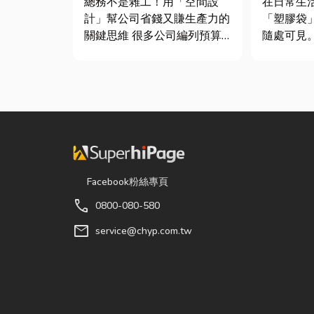
總務不是雜工！用「空間設
在日常生
鍵！
計」幫公司省錢又賺生產力的
「塑膠袋
關鍵思維 很多公司編列預算
隨處可見
或規劃辦公室時，常覺得總務
包裝工具
只要在缺東西時「壞什麼補什
承重能力
麼」就好，但這種傳統做法往
差異非常
往花了大錢，卻換來員工抱怨
影響使用
連連。其實，辦公室空間設計
成本浪費或
是一門幫公司賺錢的戰略！真
文章帶你
正厲害...
提袋的...
Facebook粉絲專頁
call
0800-080-580
mail
service@chyp.com.tw