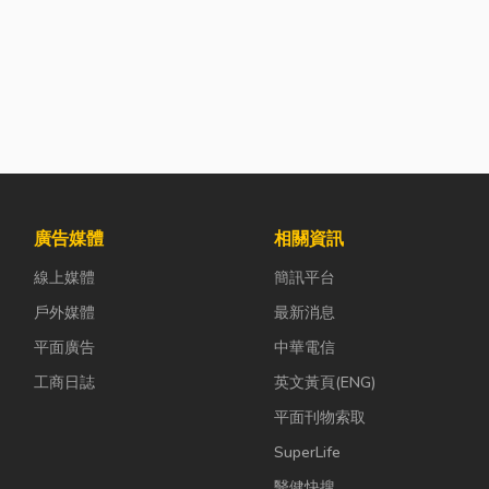
廣告媒體
相關資訊
線上媒體
簡訊平台
戶外媒體
最新消息
平面廣告
中華電信
工商日誌
英文黃頁(ENG)
平面刊物索取
SuperLife
醫健快搜