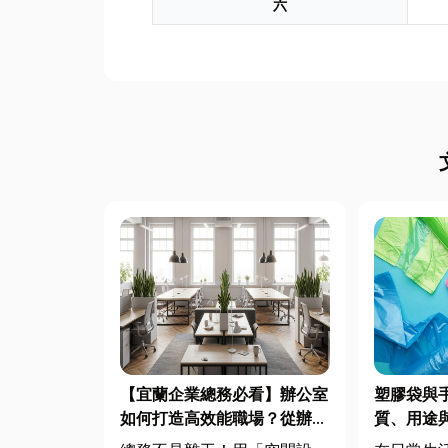
六
【宜蘭企業總務必看】辦公室
塑膠袋與
如何打造高效能職場？從辦公
質、用途
桌椅、系統屏風到空間設計關