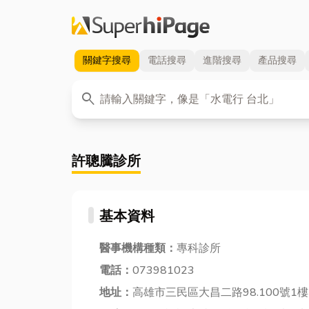
關鍵字
搜尋
電話
搜尋
進階
搜尋
產品
搜尋
關鍵字
search
許聰騰診所
基本資料
醫事機構種類：
專科診所
電話：
073981023
地址：
高雄市三民區大昌二路98.100號1樓