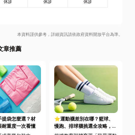
休診
休診
休診
本資料謹供參考，詳細資訊請依政府資料開放平台為準。
文章推薦
手提袋怎麼選？材
⭐運動襪差別在哪？籃球、
與耐重度一次看懂
慢跑、排球襪挑選全攻略，穿
對了運動不傷腳！