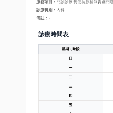
服務項目：
門診診療,糞便抗原檢測胃幽門
診療科別：
內科
備註：
-
診療時間表
星期＼時段
日
一
二
三
四
五