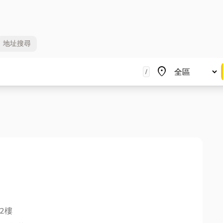
地址
搜尋
地區
place
/
2樓