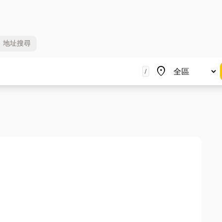
地址
搜尋
地區
place
/