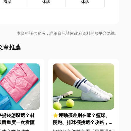
看診
休診
休診
本資料謹供參考，詳細資訊請依政府資料開放平台為準。
文章推薦
手提袋怎麼選？材
⭐運動襪差別在哪？籃球、
與耐重度一次看懂
慢跑、排球襪挑選全攻略，穿
對了運動不傷腳！