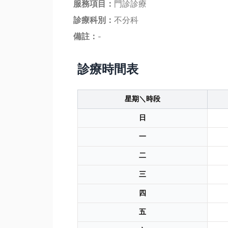
服務項目：
門診診療
診療科別：
不分科
備註：
-
診療時間表
星期＼時段
日
一
二
三
四
五