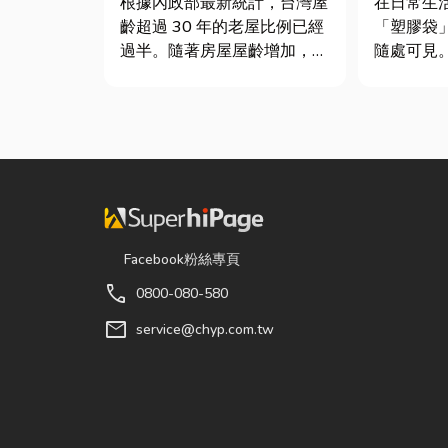
根據內政部最新統計，台灣屋
在日常生
齡超過 30 年的老屋比例已經
「塑膠袋
過半。隨著房屋屋齡增加，金
隨處可見
屬門窗疲勞與結構鏽蝕問題也
包裝工具
日漸明顯。許多屋主每天回家
承重能力
開門，都覺得門片重得像在拉
差異非常
拔河，甚至伴隨刺耳的金屬摩
影響使用
擦聲。 其實，門片故障並不
成本浪費或
代表一定要花大錢將整扇...
文章帶你
提袋的...
Facebook粉絲專頁
call
0800-080-580
mail
service@chyp.com.tw