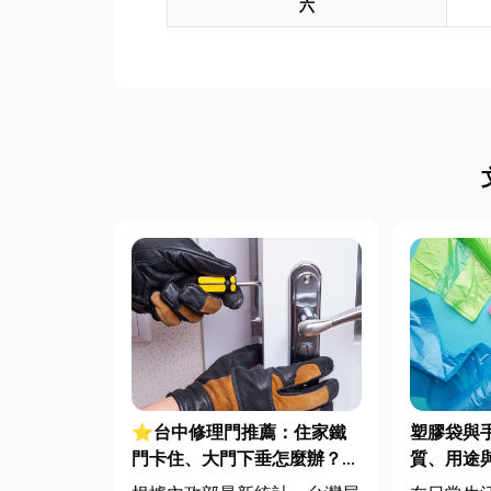
六
⭐台中修理門推薦：住家鐵
塑膠袋與
門卡住、大門下垂怎麼辦？維
質、用途
修費用與不銹鋼工程一次看