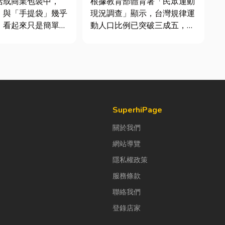
活或商業包裝中，
根據教育部體育署「民眾運動
」與「手提袋」幾乎
現況調查」顯示，台灣規律運
。看起來只是簡單的
動人口比例已突破三成五，其
，但實際上在材質、
中慢跑與各類球類運動正是熱
與使用場景上，其實
門選擇。許多人在配備上毫不
大。如果選錯，不只
惜重金，購買三、四千元的頂
便利性，還可能造成
級籃球鞋或專業路跑鞋，卻習
商品損壞。 這篇
慣性隨手抓一雙幾十元的普通
一次搞懂塑膠袋與手
棉襪就上場。 「運動鞋就像...
SuperhiPage
關於我們
網站導覽
隱私權政策
服務條款
聯絡我們
登錄店家