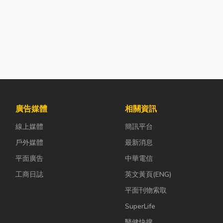
廣告媒體
相關資訊
線上媒體
簡訊平台
戶外媒體
最新消息
平面廣告
中華電信
工商日誌
英文黃頁(ENG)
平面刊物索取
SuperLife
醫健快搜