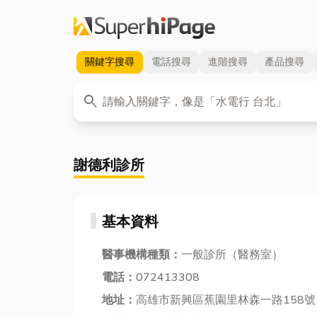
關鍵字
搜尋
電話
搜尋
進階
搜尋
產品
搜尋
關鍵字
search
謝德利診所
基本資料
醫事機構種類：
一般診所（醫務室）
電話：
072413308
地址：
高雄市新興區蕉園里林森一路158號