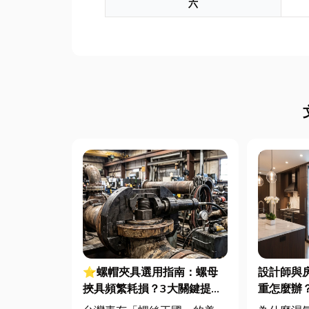
六
⭐螺帽夾具選用指南：螺母
設計師與
挾具頻繁耗損？3大關鍵提升
重怎麼辦
扣件成型良率與壽命
交換器整