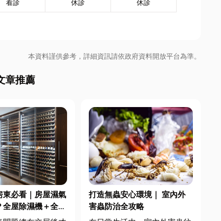
看診
休診
休診
本資料謹供參考，詳細資訊請依政府資料開放平台為準。
文章推薦
房東必看｜房屋濕氣
打造無蟲安心環境｜ 室內外
？全屋除濕機＋全熱
害蟲防治全攻略
合安裝|提升居住品