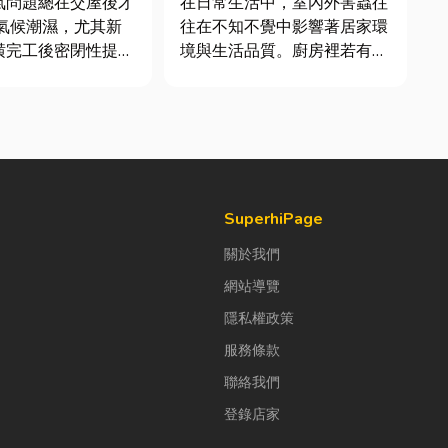
氣問題總在交屋後才
在日常生活中，室內外害蟲往
率
往在不知不覺中影響著居家環
潢完工後密閉性提
境與生活品質。廚房裡若有食
有同步規劃空氣與濕
物殘渣或積水，容易吸引蟑
濕氣會躲進看不到的
螂、螞蟻前來覓食；陽台、庭
發酵。常見的三種場
院若有積水，則可能成為蚊蟲
孳生的溫床。潮濕陰暗的角落
、酒類收藏最怕潮
也可能吸引白蟻、蛾蚋或其他
控制不好，發霉、
害蟲藏匿，不僅影響環境整
潔，更可能...
SuperhiPage
關於我們
網站導覽
隱私權政策
服務條款
聯絡我們
登錄店家