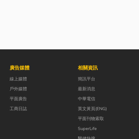
廣告媒體
相關資訊
線上媒體
簡訊平台
戶外媒體
最新消息
平面廣告
中華電信
工商日誌
英文黃頁(ENG)
平面刊物索取
SuperLife
醫健快搜