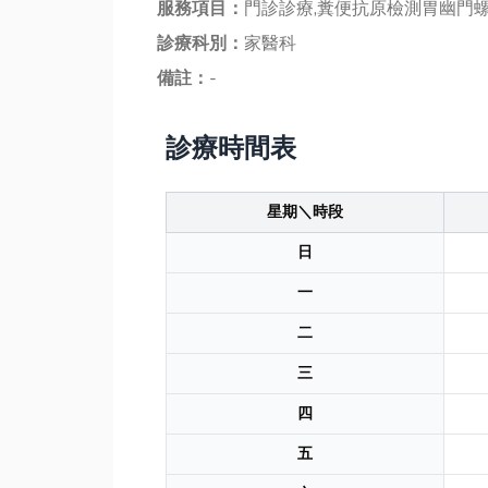
服務項目：
門診診療,糞便抗原檢測胃幽門
診療科別：
家醫科
備註：
-
診療時間表
星期＼時段
日
一
二
三
四
五