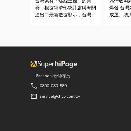
台灣素有「螺絲王國」的美
為什麼濕
質與續租
譽，根據經濟部統計處與海關
爆發 台灣氣候潮濕，尤其新
進出口最新數據顯示，台灣扣
成屋、裝
件年出口額高達 42.1 億美
高，若沒
元，其中螺帽（HS
度管理，
731816）產品即占總出口比
地方持續
重逾 20%。在面對全球客戶
景： 更衣間、衣帽間： 精品
對扣件精度與耐用度要求日益
包、皮件
嚴苛的趨勢下，扣件成型機中
濕，濕度
的關...
變...
Facebook粉絲專頁
call
0800-080-580
mail
service@chyp.com.tw