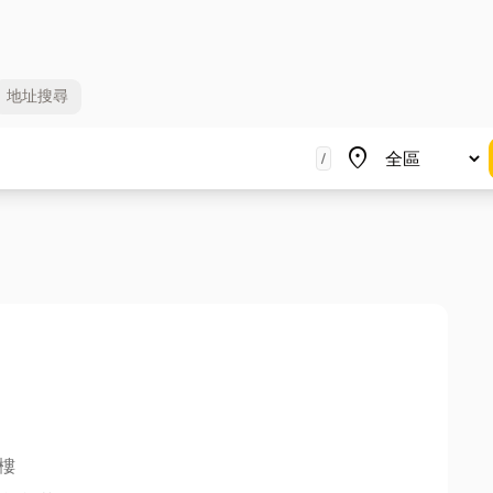
地址
搜尋
地區
place
/
樓