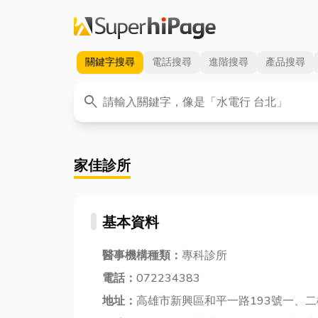
關鍵字
搜尋
電話
搜尋
進階
搜尋
產品
搜尋
關鍵字
search
家佳診所
基本資料
醫事機構種類：
專科診所
電話：
072234383
地址：
高雄市新興區和平一路193號一、二