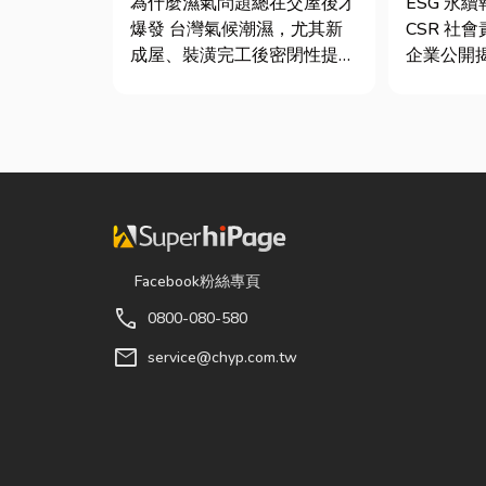
為什麼濕氣問題總在交屋後才
ESG 永
質與續租率
爆發 台灣氣候潮濕，尤其新
CSR 社
成屋、裝潢完工後密閉性提
企業公開
高，若沒有同步規劃空氣與濕
（E）、
度管理，濕氣會躲進看不到的
司治理（
地方持續發酵。常見的三種場
果的正式
景： 更衣間、衣帽間： 精品
的「健康
包、皮件、酒類收藏最怕潮
績單」。
濕，濕度控制不好，發霉、
問：「我
變...
司，為...
Facebook粉絲專頁
call
0800-080-580
mail
service@chyp.com.tw