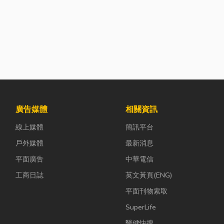
廣告媒體
相關資訊
線上媒體
簡訊平台
戶外媒體
最新消息
平面廣告
中華電信
工商日誌
英文黃頁(ENG)
平面刊物索取
SuperLife
醫健快搜