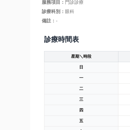
服務項目：
門診診療
診療科別：
眼科
備註：
-
診療時間表
星期＼時段
日
一
二
三
四
五