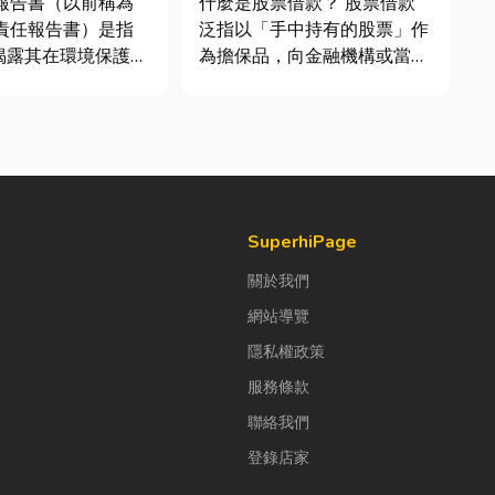
續報告書（以前稱為
什麼是股票借款？ 股票借款
會責任報告書）是指
泛指以「手中持有的股票」作
揭露其在環境保護
為擔保品，向金融機構或當舖
社會責任（S）與公
借出現金的融資方式，讓投資
G）三個維度營運成
人不必賣出股票，就能取得資
文件。它就像是企業
金應急，同時保留未來股價上
體檢表」與「永續成
漲的獲利空間。依承作單位不
許多中小企業主常
同，主要可分為證券公司的股
們又不是上市櫃公
票質借、銀行的有價證券貸
款，以...
SuperhiPage
關於我們
網站導覽
隱私權政策
服務條款
聯絡我們
登錄店家