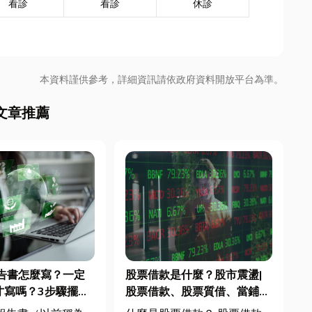
看診
看診
休診
本資料謹供參考，詳細資訊請依政府資料開放平台為準。
文章推薦
報告書怎麼寫？一定
股票借款是什麼？股市震盪|
才寫嗎？3步驟擺脫
股票借款、股票質借、當鋪借
焦慮
款完整比較