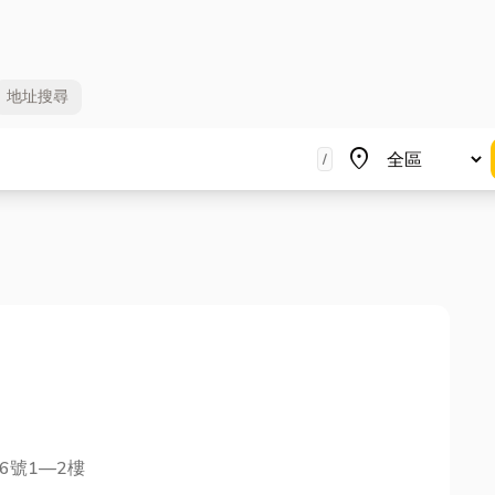
地址
搜尋
地區
place
/
6號1—2樓