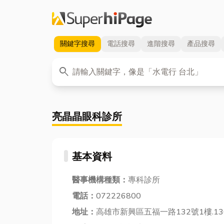
關鍵字
搜尋
電話
搜尋
進階
搜尋
產品
搜尋
關鍵字
search
亮晶晶眼科診所
基本資料
醫事機構種類：
專科診所
電話：
072226800
地址：
高雄市新興區五福一路132號1樓.13