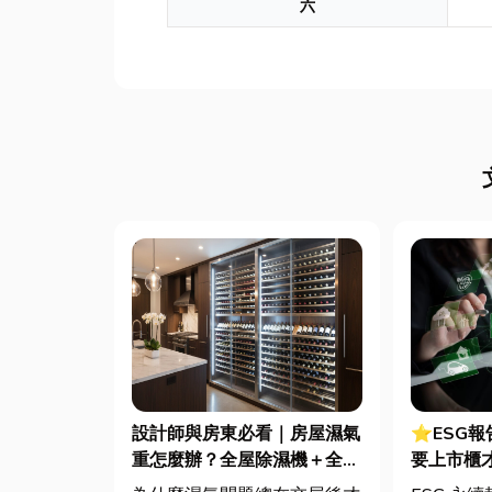
六
設計師與房東必看｜房屋濕氣
⭐ESG
重怎麼辦？全屋除濕機＋全熱
要上市櫃
交換器整合安裝|提升居住品
綠色轉型