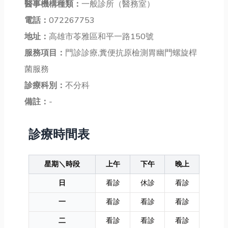
醫事機構種類：
一般診所（醫務室）
電話：
072267753
地址：
高雄市苓雅區和平一路150號
服務項目：
門診診療,糞便抗原檢測胃幽門螺旋桿
菌服務
診療科別：
不分科
備註：
-
診療時間表
星期＼時段
上午
下午
晚上
日
看診
休診
看診
一
看診
看診
看診
二
看診
看診
看診