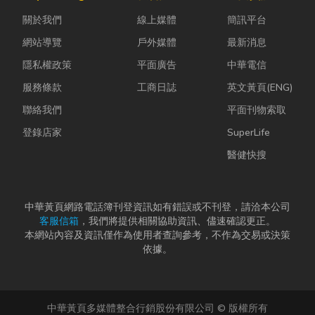
中，哪怕只是
篇文章帶你一
YouTube、
關於我們
線上媒體
簡訊平台
一絲靜電或按
次搞懂塑膠袋
Instag...
下開關的火
與手提袋的...
網站導覽
戶外媒體
最新消息
花...
隱私權政策
平面廣告
中華電信
服務條款
工商日誌
英文黃頁(ENG)
聯絡我們
平面刊物索取
登錄店家
SuperLife
醫健快搜
中華黃頁網路電話簿刊登資訊如有錯誤或不刊登，請洽本公司
客服信箱
，我們將提供相關協助資訊、儘速確認更正。
本網站內容及資訊僅作為使用者查詢參考，不作為交易或決策
依據。
中華黃頁多媒體整合行銷股份有限公司 © 版權所有