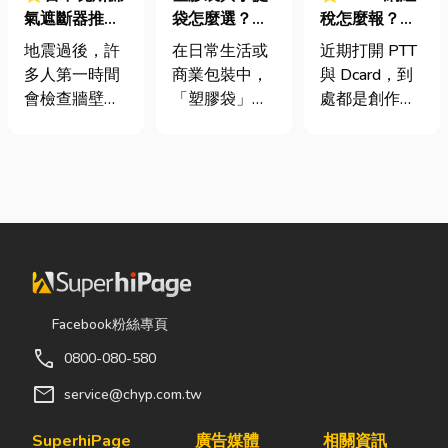
氣遮斷器推薦
袋怎麼選？材
稅怎麼報？一
廠商在這！地
質、用途與耐
篇看懂課稅門
地震過後，許
在日常生活或
近期打開 PTT
震氣爆怎麼
重度一次看懂
檻、追溯年限
多人第一時間
商業包裝中，
與 Dcard，到
防？警報器與
與合法節稅，
會檢查牆壁裂
「塑膠袋」與
處都是創作者
遮斷器差異、
文末加碼會計/
痕或家電，卻
「手提袋」幾
收到國稅局輔
補助條件及挑
記帳士推薦
往往忽略了藏
乎隨處可見。
導函的焦慮討
選全攻略
在牆角、廚房
看起來只是簡
論。其實，大
後方的瓦斯管
單的包裝工
家常說的「網
線。日前日本
具，但實際上
紅稅」不是一
熊本永旺夢樂
在材質、承重
種新創的獨立
城在地震後引
能力與使用場
稅目，而是政
發嚴重氣爆，
景上，其實差
府針對網路數
正是因為震波
異非常大。如
位收入落實的
Facebook粉絲專頁
拉扯導致瓦斯
果選錯，不只
課稅機制。 網
call
0800-080-580
管線受損、氣
影響使用便利
紅稅是指個人
體微量外洩所
性，還可能造
或經營團隊透
mail
service@chyp.com.tw
致。當瓦斯默
成成本浪費或
過網路平台
默充斥在空間
商品損壞。 這
（如
SuperhiPage
廣告媒體
相關資訊