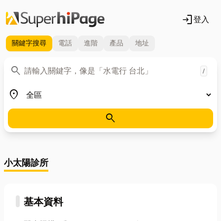
login
登入
關鍵字
搜尋
電話
進階
產品
地址
關鍵字
search
/
地區
place
search
小太陽診所
基本資料