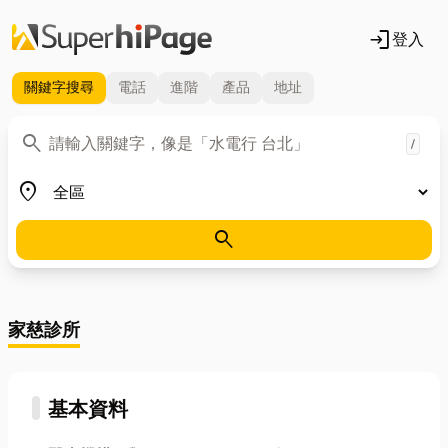
login
登入
關鍵字
搜尋
電話
進階
產品
地址
關鍵字
search
/
地區
place
search
家慈診所
基本資料