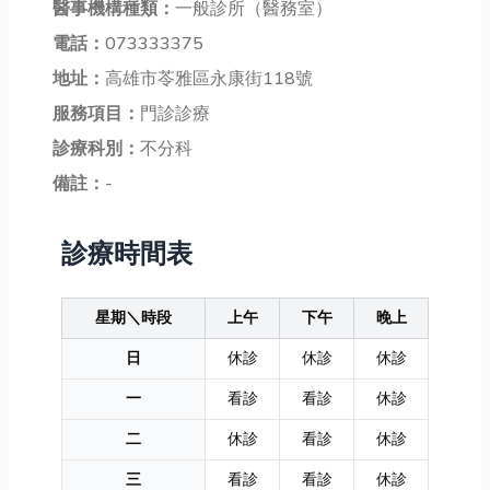
醫事機構種類：
一般診所（醫務室）
電話：
073333375
地址：
高雄市苓雅區永康街118號
服務項目：
門診診療
診療科別：
不分科
備註：
-
診療時間表
星期＼時段
上午
下午
晚上
日
休診
休診
休診
一
看診
看診
休診
二
休診
看診
休診
三
看診
看診
休診