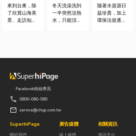
｜在地人聚餐
是什麼、費用
工程與回收水
來到台東，除
冬天洗澡洗到
隨著水資源日
首選，經典合
怎麼算？家庭
工程完整解析
了欣賞山海美
一半突然沒熱
益珍貴，加上
菜一次滿足
能源選擇與配
｜打造高效率
景、走訪知名
水，只能頂著
環保法規逐漸
管工程全解析
水資源管理方
景點之外，品
泡沫跑出去叫
完善，越來越
案
嚐在地台菜也
瓦斯？這是許
多工廠、商業
是旅程中不可
多使用傳統桶
場所及公共設
錯過的一環。
裝瓦斯家庭的
施開始重視水
相較於一般小
共同噩夢。隨
資源管理。透
吃店，老字號
著居家生活品
過完善的水處
台菜餐廳更能
質提升，越來
理設備規劃，
展現台東的人
越多屋主在老
不僅能改善水
情味與飲食文
屋翻修或新屋
質、提升用水
Facebook粉絲專頁
化。無論是家
裝潢時，選擇
效率，更能搭
call
0800-080-580
庭聚餐、朋友
規劃天然氣配
配廢水處理工
聚會、公司聚
管工程。到底
程與回收水工
mail
service@chyp.com.tw
餐，或是旅遊
天然氣是什
程，降低用水
團體用餐，都
麼？它跟傳統
成本，實現節
SuperhiPage
廣告媒體
相關資訊
能享受到豐盛
瓦斯行送的桶
能減碳與永續
關於我們
線上媒體
簡訊平台