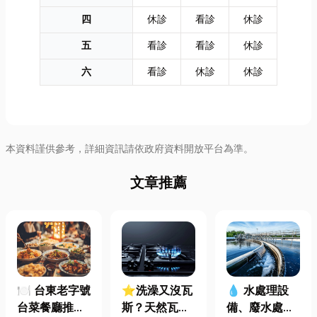
四
休診
看診
休診
五
看診
看診
休診
六
看診
休診
休診
本資料謹供參考，詳細資訊請依政府資料開放平台為準。
文章推薦
🍽️ 台東老字號
⭐洗澡又沒瓦
💧 水處理設
台菜餐廳推薦
斯？天然瓦斯
備、廢水處理