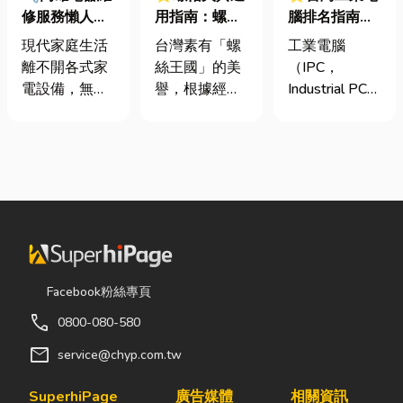
修服務懶人包
用指南：螺母
腦排名指南：
｜冷氣、冰
挾具頻繁耗
台灣三大工業
現代家庭生活
台灣素有「螺
工業電腦
箱、洗衣機專
損？3大關鍵
電腦龍頭有哪
離不開各式家
絲王國」的美
（IPC，
業維修
提升扣件成型
些？工廠採購
電設備，無論
譽，根據經濟
Industrial PC）
良率與壽命
與品牌選型全
是炎熱夏季不
部統計處與海
是指專為工業
解析
可或缺的冷
關進出口最新
生產現場、極
氣、保存食材
數據顯示，台
端環境與自動
的新鮮冰箱，
灣扣件年出口
化設備所設計
還是每天幫助
額高達 42.1
的硬體運算平
清洗衣物的洗
億美元，其中
台。 許多製造
衣機，一旦發
螺帽（HS
業業主在導入
生故障，都可
731816）產
自動化或升級
能嚴重影響日
品即占總出口
智慧工廠時，
Facebook粉絲專頁
常生活品質。
比重逾 20%。
常想著先用一
call
0800-080-580
因此，選擇專
在面對全球客
般的家用或商
業的高雄電器
戶對扣件精度
用桌機湊合。
mail
service@chyp.com.tw
維修服務，不
與耐用度要求
然而，一般桌
僅能快速排除
日益嚴苛的趨
機無法應付高
SuperhiPage
廣告媒體
相關資訊