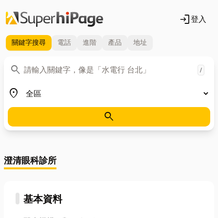
login
登入
關鍵字
搜尋
電話
進階
產品
地址
關鍵字
search
/
地區
place
search
澄清眼科診所
基本資料