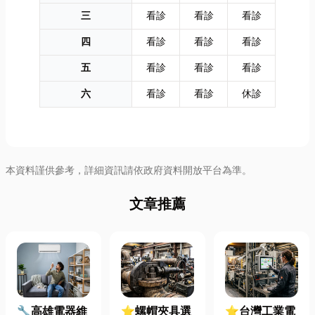
三
看診
看診
看診
四
看診
看診
看診
五
看診
看診
看診
六
看診
看診
休診
本資料謹供參考，詳細資訊請依政府資料開放平台為準。
文章推薦
🔧高雄電器維
⭐螺帽夾具選
⭐台灣工業電