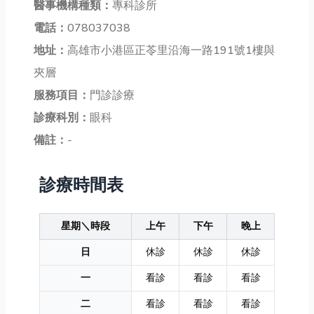
醫事機構種類：
專科診所
電話：
078037038
地址：
高雄市小港區正苓里沿海一路191號1樓與
夾層
服務項目：
門診診療
診療科別：
眼科
備註：
-
診療時間表
星期＼時段
上午
下午
晚上
日
休診
休診
休診
一
看診
看診
看診
二
看診
看診
看診