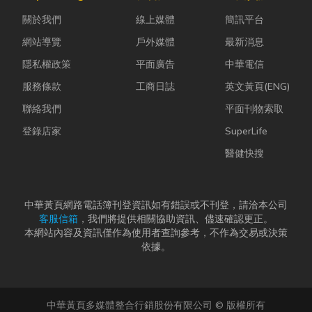
問題，更能延
勢下，扣件成
塵、高溫、連
關於我們
線上媒體
簡訊平台
長家電使用壽
型機中的關...
續震動...
命，降...
網站導覽
戶外媒體
最新消息
隱私權政策
平面廣告
中華電信
服務條款
工商日誌
英文黃頁(ENG)
聯絡我們
平面刊物索取
登錄店家
SuperLife
醫健快搜
中華黃頁網路電話簿刊登資訊如有錯誤或不刊登，請洽本公司
客服信箱
，我們將提供相關協助資訊、儘速確認更正。
本網站內容及資訊僅作為使用者查詢參考，不作為交易或決策
依據。
中華黃頁多媒體整合行銷股份有限公司 © 版權所有