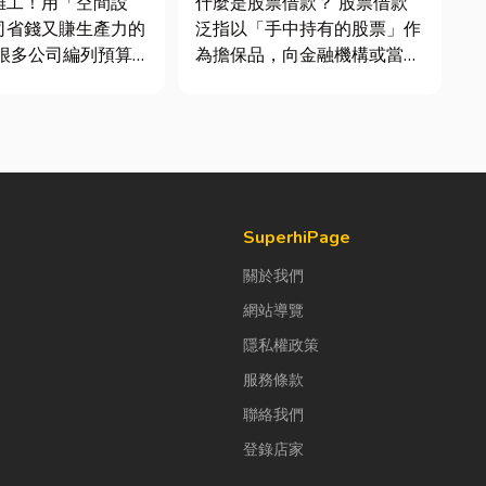
雜工！用「空間設
什麼是股票借款？ 股票借款
司省錢又賺生產力的
泛指以「手中持有的股票」作
為擔保品，向金融機構或當舖
公室時，常覺得總務
借出現金的融資方式，讓投資
東西時「壞什麼補什
人不必賣出股票，就能取得資
，但這種傳統做法往
金應急，同時保留未來股價上
錢，卻換來員工抱怨
漲的獲利空間。依承作單位不
實，辦公室空間設計
同，主要可分為證券公司的股
公司賺錢的戰略！真
票質借、銀行的有價證券貸
款，以...
SuperhiPage
關於我們
網站導覽
隱私權政策
服務條款
聯絡我們
登錄店家