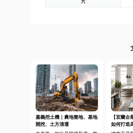
六
嘉義挖土機｜農地整地、基地
【宜蘭企
開挖、土方清運
如何打造
桌椅、系