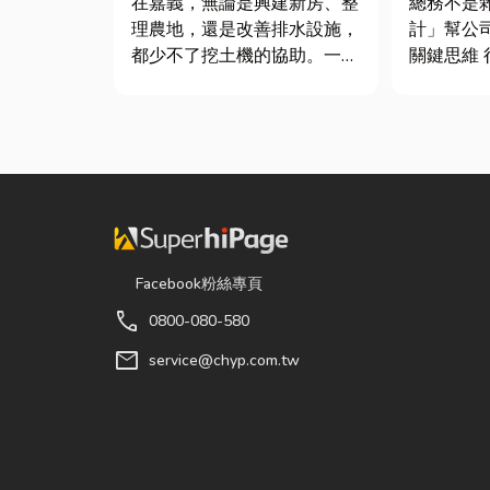
在嘉義，無論是興建新房、整
總務不是
鍵！
理農地，還是改善排水設施，
計」幫公
都少不了挖土機的協助。一台
關鍵思維 很多公司編列預算
專業的嘉義挖土機，不僅能快
或規劃辦
速完成開挖、整地與回填工
只要在缺
作，更能大幅縮短施工時間，
麼」就好
提高工程效率。對許多在地居
往花了大
民而言，從農田整理、果園整
連連。其
平，到住宅基礎開挖，挖土機
是一門幫
早已成為...
正厲害...
Facebook粉絲專頁
call
0800-080-580
mail
service@chyp.com.tw