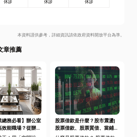
休診
休診
休診
本資料謹供參考，詳細資訊請依政府資料開放平台為準。
文章推薦
業總務必看】辦公室
股票借款是什麼？股市震盪|
高效能職場？從辦公
股票借款、股票質借、當鋪借
統屏風到空間設計關
款完整比較