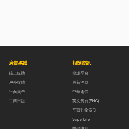
廣告媒體
相關資訊
線上媒體
簡訊平台
戶外媒體
最新消息
平面廣告
中華電信
工商日誌
英文黃頁(ENG)
平面刊物索取
SuperLife
醫健快搜