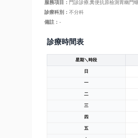
服務項目：
門診診療,糞便抗原檢測胃幽門
診療科別：
不分科
備註：
-
診療時間表
星期＼時段
日
一
二
三
四
五