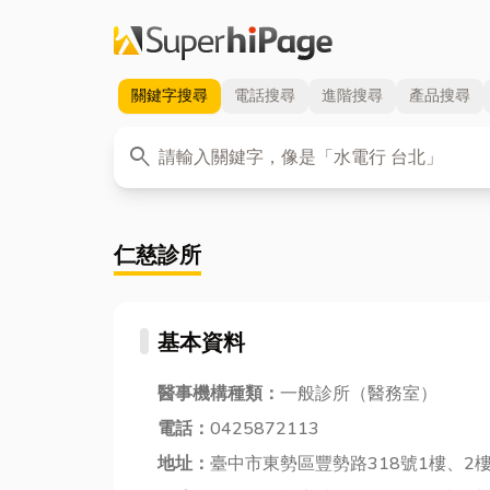
關鍵字
搜尋
電話
搜尋
進階
搜尋
產品
搜尋
關鍵字
search
仁慈診所
基本資料
醫事機構種類：
一般診所（醫務室）
電話：
0425872113
地址：
臺中市東勢區豐勢路318號1樓、2