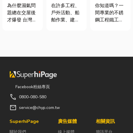
營 × 客製化設
氣重怎麼辦？
從繩索到安全
你知道嗎？一
為什麼濕氣問
在許多工程、
計、製造、安
全屋除濕機＋
網的全方位防
間專業的不銹
題總在交屋後
戶外活動、船
裝
全熱交換器整
護應用指南
鋼工程鐵工
才爆發 台灣氣
舶作業、建築
合安裝|提升居
廠，不只是提
候潮濕，尤其
施工，甚至居
住品質與續租
供製造、安裝
新成屋、裝潢
家安全防護
率
與施工服務，
完工後密閉性
中，「繩索、
更能協助各類
提高，若沒有
繩梯、安全
門片修理及鐵
同步規劃空氣
網」其實都是
件維修需求。
與濕度管理，
非常重要卻常
從前期丈量、
濕氣會躲進看
被忽略的設
客製化設計、
不到的地方持
備。很多人以
工廠製作到現
續發酵。常見
為繩子只是拿
Facebook粉絲專頁
場安裝，每一
的三種場景：
來綁東西，但
call
0800-080-580
道流程都由專
更衣間、衣帽
其實在專業領
業團隊嚴格把
間： 精品包、
域中，繩索不
mail
service@chyp.com.tw
關，兼顧安全
皮件、酒類收
只是工具，更
性、耐用性與
藏最怕潮濕，
關係到安全、
SuperhiPage
廣告媒體
相關資訊
整體美觀，打
濕度控制不
效率與作業品
關於我們
線上媒體
簡訊平台