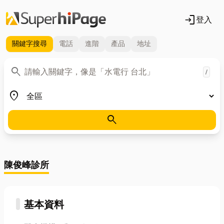
login
登入
關鍵字
搜尋
電話
進階
產品
地址
關鍵字
search
/
地區
place
search
陳俊峰診所
基本資料