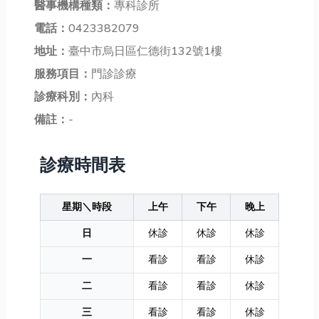
醫事機構種類：
專科診所
電話：
0423382079
地址：
臺中市烏日區仁德街132號1樓
服務項目：
門診診療
診療科別：
內科
備註：
-
診療時間表
星期＼時段
上午
下午
晚上
日
休診
休診
休診
一
看診
看診
休診
二
看診
看診
休診
三
看診
看診
休診