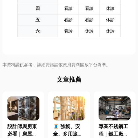
四
看診
看診
休診
五
看診
看診
休診
六
看診
休診
休診
本資料謹供參考，詳細資訊請依政府資料開放平台為準。
文章推薦
專業不銹鋼工
設計師與房東
🧵 強韌、安
程｜鐵工廠直
必看｜房屋濕
全、多用途！