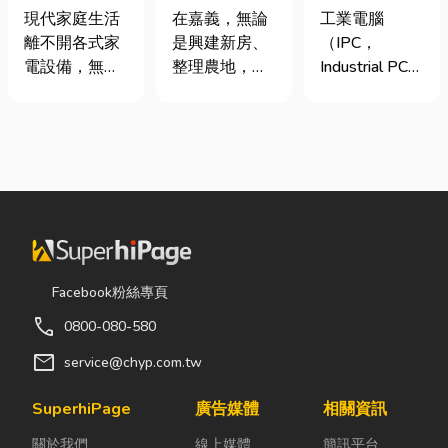
｜冷氣、冰
地開挖、土方
台灣三大工業
現代家庭生活
在嘉義，無論
工業電腦
箱、洗衣機專
清運
電腦龍頭有哪
離不開各式家
是興建新房、
（IPC，
業維修
些？工廠採購
電設備，無論
整理農地，還
Industrial PC）
與品牌選型全
是炎熱夏季不
是改善排水設
是指專為工業
解析
可或缺的冷
施，都少不了
生產現場、極
氣、保存食材
挖土機的協
端環境與自動
的新鮮冰箱，
助。一台專業
化設備所設計
還是每天幫助
的嘉義挖土
的硬體運算平
清洗衣物的洗
機，不僅能快
台。 許多製造
衣機，一旦發
速完成開挖、
業業主在導入
生故障，都可
整地與回填工
自動化或升級
能嚴重影響日
作，更能大幅
智慧工廠時，
Facebook粉絲專頁
常生活品質。
縮短施工時
常想著先用一
call
0800-080-580
因此，選擇專
間，提高工程
般的家用或商
業的高雄電器
效率。對許多
用桌機湊合。
mail
service@chyp.com.tw
維修服務，不
在地居民而
然而，一般桌
僅能快速排除
言，從農田整
機無法應付高
SuperhiPage
廣告媒體
相關資訊
問題，更能延
理、果園整
塵、高溫、連
關於我們
線上媒體
簡訊平台