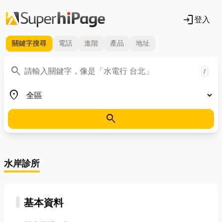
login
登入
關鍵字
搜尋
電話
進階
產品
地址
關鍵字
search
/
地區
place
search
水岸診所
基本資料