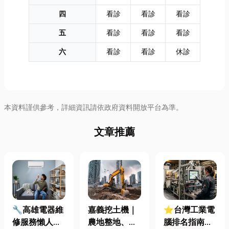
四
看診
看診
看診
五
看診
看診
看診
六
看診
看診
休診
本資料謹供參考，詳細資訊請依政府資料開放平台為準。
文章推薦
🔧高雄電器維
嘉義挖土機｜
⭐台灣工業電
修服務懶人包
農地整地、基
腦排名指南：