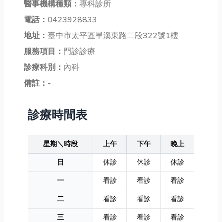
醫事機構種類：
專科診所
電話：
0423928833
地址：
臺中市太平區旱溪東路二段322號1樓
服務項目：
門診診療
診療科別：
內科
備註：
-
診療時間表
星期＼時段
上午
下午
晚上
日
休診
休診
休診
一
看診
看診
看診
二
看診
看診
看診
三
看診
看診
看診