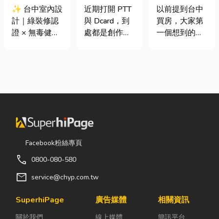
證 × 無毒健康
篇看懂課稅門
期＋台積電效
✨ 台中室內設
近期打開 PTT
以前提到台中
建材，打造安
檻、追溯年限
應發酵，現在
計｜綠裝修認
與 Dcard，到
買房，大家第
全、舒適又有
與合法節稅，
很多人開始看
證 × 無毒健康
處都是創作者
一個想到的大
質感的居家空
文末加碼會計/
海線
建材，打造安
收到國稅局輔
多是七期、水
間
記帳士推薦
全、舒適又有
導函的焦慮討
湳或北屯。 但
質感的居家空
論。其實，大
這幾年真正默
間 你知道嗎？
家常說的「網
默崛起、討論
其實一間專業
紅稅」不是一
度越來越高
的台中室內設
種新創的獨立
的，其實是
計裝修團隊，
稅目，而是政
「沙鹿」。 很
不只是提供空
府針對網路數
多人實際到沙
間規劃與裝潢
位收入落實的
鹿走一趟後才
Facebook粉絲專頁
服務，更是在
課稅機制。 網
發現： 現在的
call
0800-080-580
每一個家的誕
紅稅是指個人
沙鹿，真的和
生過程中，默
或經營團隊透
以前不一樣
mail
service@chyp.com.tw
默為屋主打造
過網路平台
了。 不只是交
兼具美感、機
（如
通變方便，生
SuperhiPage
廣告媒體
相關資訊
能與健康的理
YouTube、
活機能也越來
關於我們
線上媒體
簡訊平台