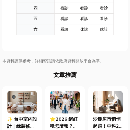
四
看診
看診
看診
五
看診
看診
看診
六
看診
休診
休診
本資料謹供參考，詳細資訊請依政府資料開放平台為準。
文章推薦
✨ 台中室內設
⭐2026 網紅
沙鹿房市悄悄
計｜綠裝修認
稅怎麼報？一
起飛！中科2