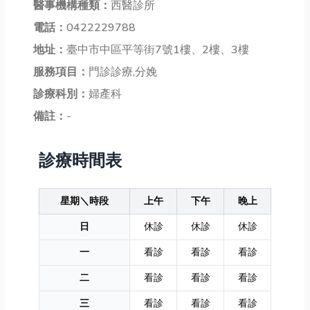
醫事機構種類：
西醫診所
電話：
0422229788
地址：
臺中市中區平等街7號1樓、2樓、3樓
服務項目：
門診診療,分娩
診療科別：
婦產科
備註：
-
診療時間表
星期＼時段
上午
下午
晚上
日
休診
休診
休診
一
看診
看診
看診
二
看診
看診
看診
三
看診
看診
看診