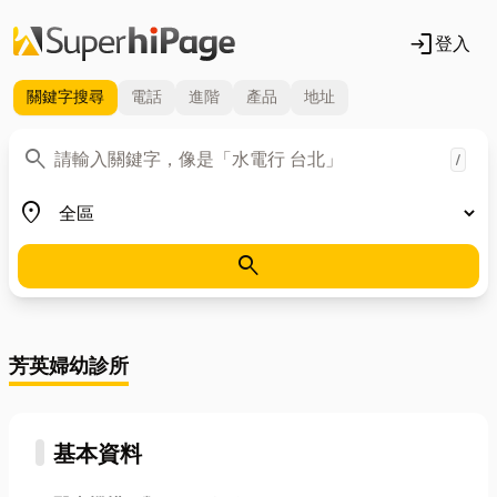
login
登入
關鍵字
搜尋
電話
進階
產品
地址
關鍵字
search
/
地區
place
search
芳英婦幼診所
基本資料