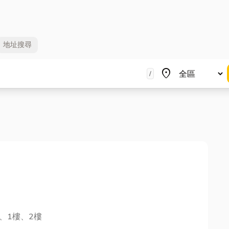
地址
搜尋
地區
place
/
、1樓、2樓