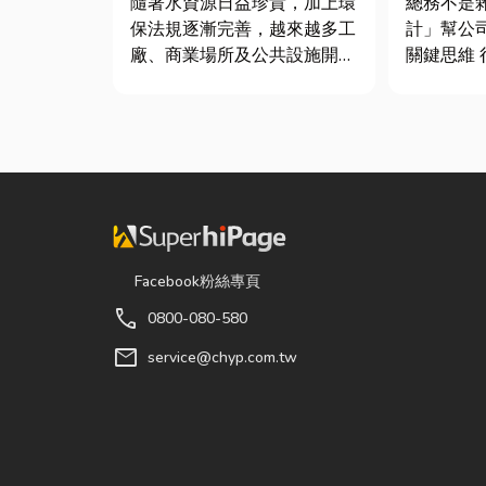
總務不是
隨著水資源日益珍貴，加上環
鍵！
計」幫公
保法規逐漸完善，越來越多工
關鍵思維 很多公司編列預算
廠、商業場所及公共設施開始
或規劃辦
重視水資源管理。透過完善的
只要在缺
水處理設備規劃，不僅能改善
麼」就好
水質、提升用水效率，更能搭
往花了大
配廢水處理工程與回收水工
連連。其
程，降低用水成本，實現節能
是一門幫
減碳與永續經營的目標。 本
正厲害...
文...
Facebook粉絲專頁
call
0800-080-580
mail
service@chyp.com.tw