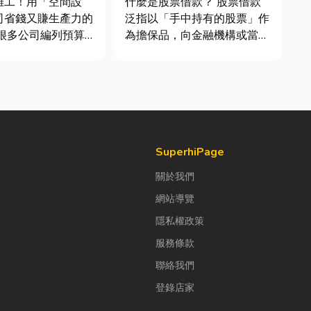
雜工！用「空間設
什麼是股票借款？ 股票借款
司省錢又賺生產力的
泛指以「手中持有的股票」作
為擔保品，向金融機構或當舖
公室時，常覺得總務
借出現金的融資方式，讓投資
東西時「壞什麼補什
人不必賣出股票，就能取得資
，但這種傳統做法往
金應急，同時保留未來股價上
錢，卻換來員工抱怨
漲的獲利空間。依承作單位不
實，辦公室空間設計
同，主要可分為證券公司的股
公司賺錢的戰略！真
票質借、銀行的有價證券貸
款，以...
SuperhiPage
關於我們
網站導覽
隱私權政策
服務條款
聯絡我們
登錄店家