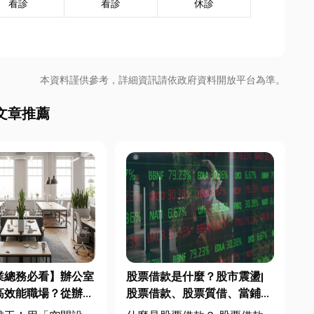
看診
看診
休診
本資料謹供參考，詳細資訊請依政府資料開放平台為準。
文章推薦
業總務必看】辦公室
股票借款是什麼？股市震盪|
高效能職場？從辦公
股票借款、股票質借、當鋪借
統屏風到空間設計關
款完整比較