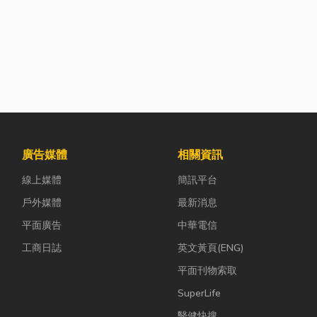
廣告媒體
相關資訊
線上媒體
簡訊平台
戶外媒體
最新消息
平面廣告
中華電信
工商日誌
英文黃頁(ENG)
平面刊物索取
SuperLife
醫健快搜