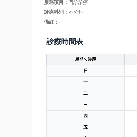
服務項目：
門診診療
診療科別：
不分科
備註：
-
診療時間表
星期＼時段
日
一
二
三
四
五