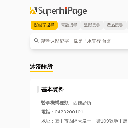
關鍵字
搜尋
電話
搜尋
進階
搜尋
產品
搜尋
關鍵字
search
沐澄診所
基本資料
醫事機構種類：
西醫診所
電話：
0423200101
地址：
臺中市西區大墩十一街109號地下層