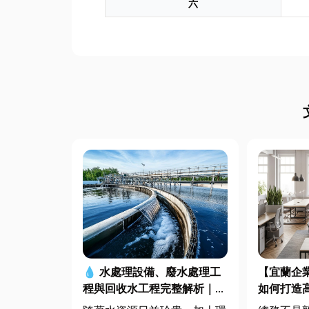
六
【宜蘭企
💧 水處理設備、廢水處理工
如何打造
程與回收水工程完整解析｜打
桌椅、系
造高效率水資源管理方案