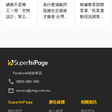
室如何打造高
氣重怎麼辦？
慢跑、排球襪
總務不是雜
為什麼濕氣問
根據教育部體
效能職場？從
全屋除濕機＋
挑選全攻略，
工！用「空間
題總在交屋後
育署「民眾運
辦公桌椅、系
全熱交換器整
穿對了運動不
設計」幫公司
才爆發 台灣氣
動現況調查」
統屏風到空間
合安裝|提升居
傷腳！
省錢又賺生產
候潮濕，尤其
顯示，台灣規
設計關鍵！
住品質與續租
力的關鍵思維
新成屋、裝潢
律運動人口比
率
很多公司編列
完工後密閉性
例已突破三成
預算或規劃辦
提高，若沒有
五，其中慢跑
公室時，常覺
同步規劃空氣
與各類球類運
得總務只要在
與濕度管理，
動正是熱門選
缺東西時「壞
濕氣會躲進看
擇。許多人在
什麼補什麼」
不到的地方持
配備上毫不惜
就好，但這種
續發酵。常見
重金，購買
Facebook粉絲專頁
傳統做法往往
的三種場景：
三、四千元的
call
0800-080-580
花了大錢，卻
更衣間、衣帽
頂級籃球鞋或
換來員工抱怨
間： 精品包、
專業路跑鞋，
mail
service@chyp.com.tw
連連。其實，
皮件、酒類收
卻習慣性隨手
辦公室空間設
藏最怕潮濕，
抓一雙幾十元
SuperhiPage
廣告媒體
相關資訊
計是一門幫公
濕度控制不
的普通棉襪就
關於我們
線上媒體
簡訊平台