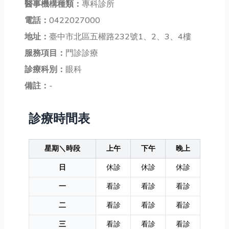
醫事機構種類：
專科診所
電話：
0422027000
地址：
臺中市北區五權路232號1、2、3、4樓
服務項目：
門診診療
診療科別：
眼科
備註：
-
診療時間表
星期＼時段
上午
下午
晚上
日
休診
休診
休診
一
看診
看診
看診
二
看診
看診
看診
三
看診
看診
看診