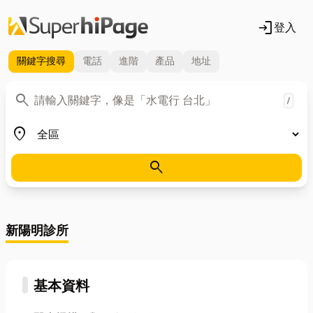
login
登入
關鍵字
搜尋
電話
進階
產品
地址
關鍵字
search
/
地區
place
search
新陽明診所
基本資料