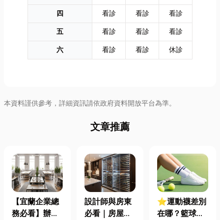
四
看診
看診
看診
五
看診
看診
看診
六
看診
看診
休診
本資料謹供參考，詳細資訊請依政府資料開放平台為準。
文章推薦
【宜蘭企業總
設計師與房東
⭐運動襪差別
務必看】辦公
必看｜房屋濕
在哪？籃球、