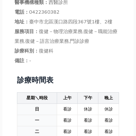
醫事機構種類：
西醫診所
電話：
0422360382
地址：
臺中市北區漢口路四段367號1樓、2樓
服務項目：
復健－物理治療業務,復健－職能治療
業務,復健－語言治療業務,門診診療
診療科別：
復健科
備註：
-
診療時間表
星期＼時段
上午
下午
晚上
日
看診
休診
休診
一
看診
看診
看診
二
看診
看診
看診