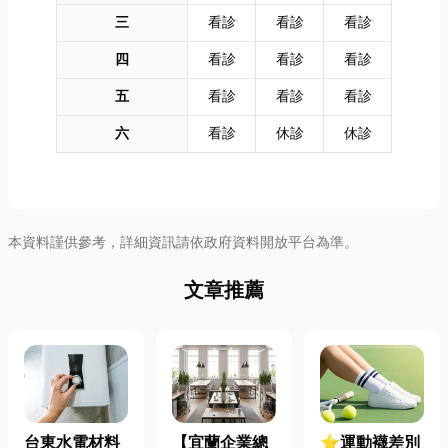
三
看診
看診
看診
四
看診
看診
看診
五
看診
看診
看診
六
看診
休診
休診
本資料謹供參考，詳細資訊請依政府資料開放平台為準。
文章推薦
台東水電材料
【宜蘭企業總
⭐運動襪差別