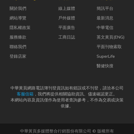
是更換老舊開
計是一門幫公
的普通棉襪就
關於我們
線上媒體
簡訊平台
關、安裝節能
司賺錢的戰
上場。 「運動
燈具、處...
略！真正厲
鞋就像...
網站導覽
戶外媒體
最新消息
害...
隱私權政策
平面廣告
中華電信
服務條款
工商日誌
英文黃頁(ENG)
聯絡我們
平面刊物索取
登錄店家
SuperLife
醫健快搜
中華黃頁網路電話簿刊登資訊如有錯誤或不刊登，請洽本公司
客服信箱
，我們將提供相關協助資訊、儘速確認更正。
本網站內容及資訊僅作為使用者查詢參考，不作為交易或決策
依據。
中華黃頁多媒體整合行銷股份有限公司 © 版權所有