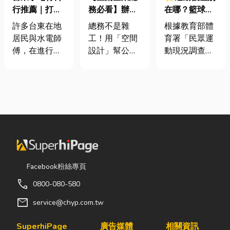
行推薦｜打造
務必看】辦公
在哪？籃球、
安全耐用的居
室如何打造高
慢跑、排球襪
許多台東在地
總務不是雜
根據教育部體
家環境
效能職場？從
挑選全攻略，
居民與水電師
工！用「空間
育署「民眾運
辦公桌椅、系
穿對了運動不
傅，在進行居
設計」幫公司
動現況調查」
統屏風到空間
傷腳！
家修繕、新屋
省錢又賺生產
顯示，台灣規
設計關鍵！
裝潢或老屋翻
力的關鍵思維
律運動人口比
修時，都會到
很多公司編列
例已突破三成
熟悉的水電材
預算或規劃辦
五，其中慢跑
料行採購。除
公室時，常覺
與各類球類運
了商品種類較
得總務只要在
動正是熱門選
齊全，也能依
缺東西時「壞
擇。許多人在
照施工需求，
什麼補什麼」
配備上毫不惜
快速找到合適
就好，但這種
重金，購買
Facebook粉絲專頁
的電線、開關
傳統做法往往
三、四千元的
call
0800-080-580
插座、燈具、
花了大錢，卻
頂級籃球鞋或
馬達、衛浴設
換來員工抱怨
專業路跑鞋，
mail
service@chyp.com.tw
備及熱水器相
連連。其實，
卻習慣性隨手
關產品。 無論
辦公室空間設
抓一雙幾十元
SuperhiPage
廣告媒體
相關資訊