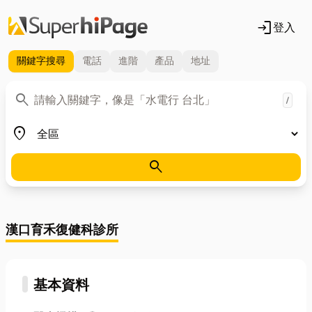
login
登入
關鍵字
搜尋
電話
進階
產品
地址
關鍵字
search
/
地區
place
search
漢口育禾復健科診所
基本資料