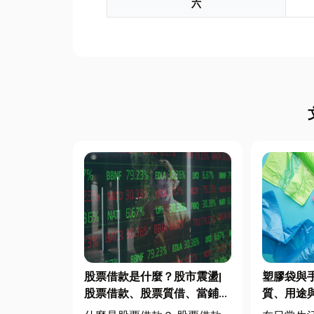
六
股票借款是什麼？股市震盪|
塑膠袋與
股票借款、股票質借、當鋪借
質、用途
款完整比較