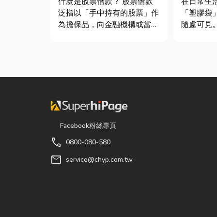
什麼是股票借款？ 股票借款
在日常生
泛指以「手中持有的股票」作
「塑膠袋
為擔保品，向金融機構或當舖
隨處可見
借出現金的融資方式，讓投資
包裝工具
人不必賣出股票，就能取得資
承重能力
金應急，同時保留未來股價上
差異非常
漲的獲利空間。依承作單位不
影響使用
同，主要可分為證券公司的股
成本浪費或
票質借、銀行的有價證券貸
文章帶你
款，以...
提袋的...
Facebook粉絲專頁
call
0800-080-580
mail
service@chyp.com.tw