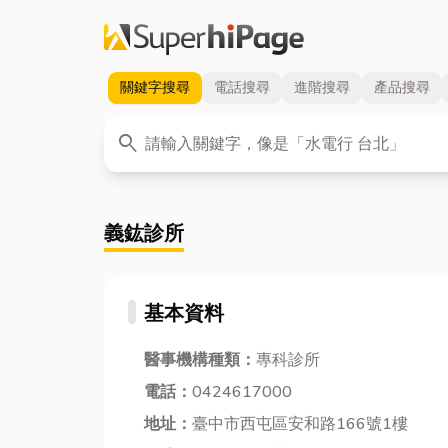
關鍵字
搜尋
電話
搜尋
進階
搜尋
產品
搜尋
關鍵字
search
義鈜診所
基本資料
醫事機構種類：
專科診所
電話：
0424617000
地址：
臺中市西屯區安和路166號1樓