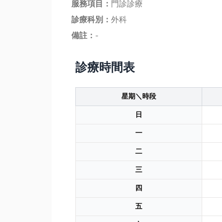
服務項目：
門診診療
診療科別：
外科
備註：
-
診療時間表
星期＼時段
日
一
二
三
四
五