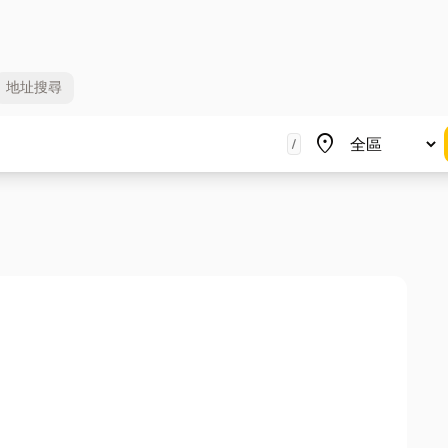
地址
搜尋
地區
place
/