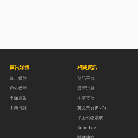
廣告媒體
相關資訊
線上媒體
簡訊平台
戶外媒體
最新消息
平面廣告
中華電信
工商日誌
英文黃頁(ENG)
平面刊物索取
SuperLife
醫健快搜