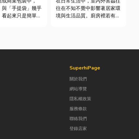
活或商業包裝中，
在日常生活中，室內外害蟲往
」與「手提袋」幾乎
往在不知不覺中影響著居家環
。看起來只是簡單的
境與生活品質。廚房裡若有食
，但實際上在材質、
物殘渣或積水，容易吸引蟑
與使用場景上，其實
螂、螞蟻前來覓食；陽台、庭
大。如果選錯，不只
院若有積水，則可能成為蚊蟲
便利性，還可能造成
孳生的溫床。潮濕陰暗的角落
商品損壞。 這篇
也可能吸引白蟻、蛾蚋或其他
一次搞懂塑膠袋與手
害蟲藏匿，不僅影響環境整
潔，更可能...
SuperhiPage
關於我們
網站導覽
隱私權政策
服務條款
聯絡我們
登錄店家