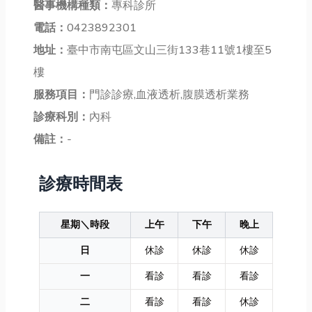
醫事機構種類：
專科診所
電話：
0423892301
地址：
臺中市南屯區文山三街133巷11號1樓至5
樓
服務項目：
門診診療,血液透析,腹膜透析業務
診療科別：
內科
備註：
-
診療時間表
星期＼時段
上午
下午
晚上
日
休診
休診
休診
一
看診
看診
看診
二
看診
看診
休診