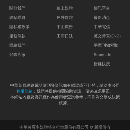
雨，選擇耐用
進裝潢這個水
YouTube、
關於我們
線上媒體
簡訊平台
又美觀的門窗
很深的領域之
Instag...
產品，更是
前，很多...
網站導覽
戶外媒體
最新消息
打...
隱私權政策
平面廣告
中華電信
服務條款
工商日誌
英文黃頁(ENG)
聯絡我們
平面刊物索取
登錄店家
SuperLife
醫健快搜
中華黃頁網路電話簿刊登資訊如有錯誤或不刊登，請洽本公司
客服信箱
，我們將提供相關協助資訊、儘速確認更正。
本網站內容及資訊僅作為使用者查詢參考，不作為交易或決策
依據。
中華黃頁多媒體整合行銷股份有限公司 © 版權所有