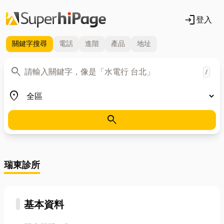
login
登入
關鍵字
搜尋
電話
進階
產品
地址
關鍵字
search
/
地區
place
search
瑞東診所
基本資料