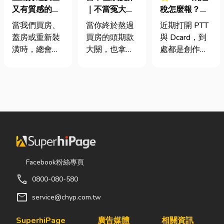
又有質感的
｜不當冤大
稅怎麼報？一
家，從專業門
頭！教你新家
篇看懂課稅門
當我們買房、
當你終於熬過
近期打開 PTT
窗開始
該如何聰明裝
檻、追溯年限
蓋房或重新裝
買房的頭期款
與 Dcard，到
潢！
與合法節稅，
潢時，總會把
大關，也拿到
處都是創作者
文末加碼會計/
預算花在家
了鑰匙，終於
收到國稅局輔
記帳士推薦
具、家電和裝
站在空蕩蕩的
導函的焦慮討
潢設計上，卻
客廳裡時，腦
論。其實，大
常常忽略了每
海中是不是已
家常說的「網
天都在使用的
經浮現各種美
紅稅」不是一
「門窗」。 其
好畫面；在這
種新創的獨立
實，一扇好的
裡在放一座雙
稅目，而是政
門窗不只是遮
人沙發、落地
府針對網路數
風避雨而已，
窗前要放一株
位收入落實的
Facebook粉絲專頁
更影響著居家
綠植以及要在
課稅機制。 網
call
0800-080-580
安全、採光、
用餐區放一個
紅稅是指個人
通風與生活品
充滿儀式感的
或經營團隊透
mail
service@chyp.com.tw
質。尤其台灣
吧台。 但得先
過網路平台
氣候潮濕多
等一下！在踩
（如
SuperhiPage
廣告媒體
相關資訊