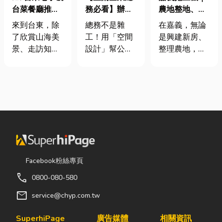
台菜餐廳推薦
務必看】辦公
農地整地、基
｜在地人聚餐
室如何打造高
地開挖、土方
來到台東，除
總務不是雜
在嘉義，無論
首選，經典合
效能職場？從
清運
了欣賞山海美
工！用「空間
是興建新房、
菜一次滿足
辦公桌椅、系
景、走訪知名
設計」幫公司
整理農地，還
統屏風到空間
景點之外，品
省錢又賺生產
是改善排水設
設計關鍵！
嚐在地台菜也
力的關鍵思維
施，都少不了
是旅程中不可
很多公司編列
挖土機的協
錯過的一環。
預算或規劃辦
助。一台專業
相較於一般小
公室時，常覺
的嘉義挖土
吃店，老字號
得總務只要在
機，不僅能快
台菜餐廳更能
缺東西時「壞
速完成開挖、
展現台東的人
什麼補什麼」
整地與回填工
情味與飲食文
就好，但這種
作，更能大幅
Facebook粉絲專頁
化。無論是家
傳統做法往往
縮短施工時
call
0800-080-580
庭聚餐、朋友
花了大錢，卻
間，提高工程
聚會、公司聚
換來員工抱怨
效率。對許多
mail
service@chyp.com.tw
餐，或是旅遊
連連。其實，
在地居民而
團體用餐，都
辦公室空間設
言，從農田整
SuperhiPage
廣告媒體
相關資訊