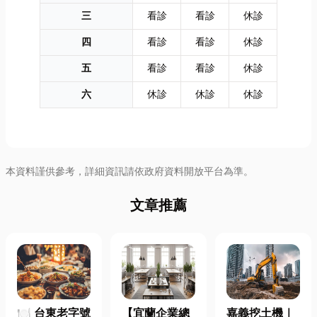
三
看診
看診
休診
四
看診
看診
休診
五
看診
看診
休診
六
休診
休診
休診
本資料謹供參考，詳細資訊請依政府資料開放平台為準。
文章推薦
🍽️ 台東老字號
【宜蘭企業總
嘉義挖土機｜