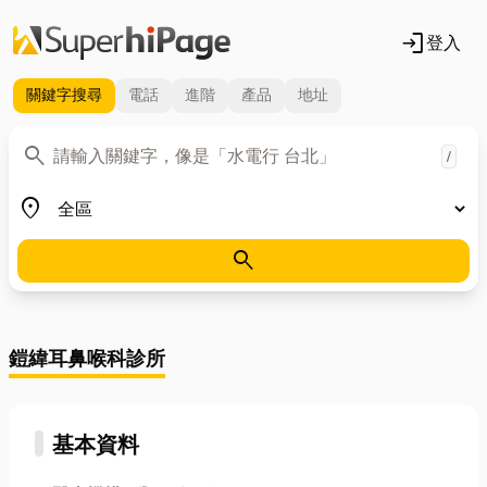
login
登入
關鍵字
搜尋
電話
進階
產品
地址
關鍵字
search
/
地區
place
search
鎧緯耳鼻喉科診所
基本資料