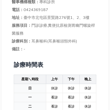
醫事機構種類：
專科診所
電話：
0424369187
地址：
臺中市北屯區景賢路276號1、2、3樓
服務項目：
門診診療,糞便抗原檢測胃幽門螺旋桿
菌服務
診療科別：
耳鼻喉科(耳鼻喉頭頸外科)
備註：
-
診療時間表
星期＼時段
上午
下午
晚上
日
休診
休診
休診
一
看診
看診
休診
二
看診
看診
休診