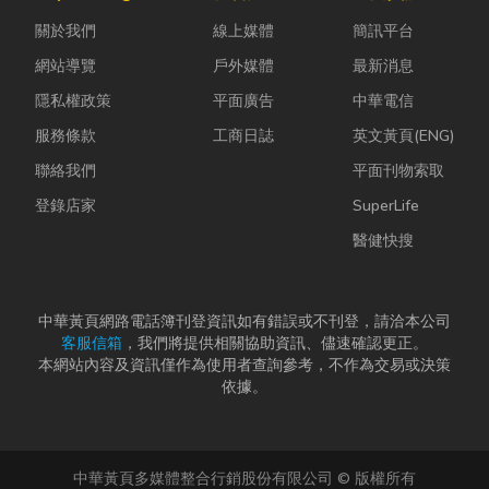
能享受到豐盛
計是一門幫公
理、果園整
關於我們
線上媒體
簡訊平台
又充滿在地特
司賺錢的戰
平，到住宅基
色的...
略！真正厲
礎開挖，挖土
網站導覽
戶外媒體
最新消息
害...
機早已成為...
隱私權政策
平面廣告
中華電信
服務條款
工商日誌
英文黃頁(ENG)
聯絡我們
平面刊物索取
登錄店家
SuperLife
醫健快搜
中華黃頁網路電話簿刊登資訊如有錯誤或不刊登，請洽本公司
客服信箱
，我們將提供相關協助資訊、儘速確認更正。
本網站內容及資訊僅作為使用者查詢參考，不作為交易或決策
依據。
中華黃頁多媒體整合行銷股份有限公司 © 版權所有