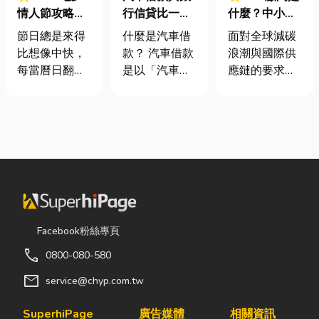
情人節攻略！
行信貸比一
什麼？中小企
七夕送什麼不
比，哪一個比
業挑選四大永
節日總是來得
什麼是汽車借
面對全球減碳
踩雷？限定甜
較適合你？
續顧問服務的
比想像中快，
款？ 汽車借款
浪潮與國際供
點哪裡買？台
實用指南
每當曆日翻到
是以「汽車」
應鏈的要求，
中甜點推薦一
下半年，不少
作為擔保品向
許多台灣中小
次看！
人便開始想
融資公司、當
企業主紛紛收
「七夕情人節
舖或部分銀行
到來自品牌客
是什麼時
申請的貸款方
戶的調查表，
候？」、「七
式，常見的形
要求提供「碳
夕情人節禮物
式又可分為以
盤查數據」或
該買什
下三種： 汽車
「永續報告
麼？」。相較
貸款（留
書」。這讓不
於西洋情人
車）： 車輛所
少傳產老闆感
Facebook粉絲專頁
節，七夕充滿
有權暫時不移
到焦慮：「到
call
0800-080-580
了東方的浪漫
轉，僅設定動
底 ESG 永續是
色彩與儀式
產抵押，借款
什麼？我們公
mail
service@chyp.com.tw
感。然而，隨
人仍可正常使
司規模不大，
著生活節奏加
用車輛，但每
真的需要找
SuperhiPage
廣告媒體
相關資訊