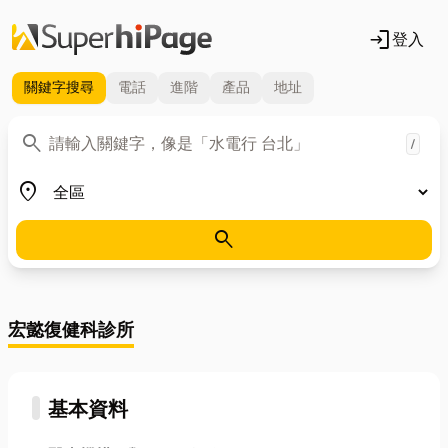
login
登入
關鍵字
搜尋
電話
進階
產品
地址
關鍵字
search
/
地區
place
search
宏懿復健科診所
基本資料