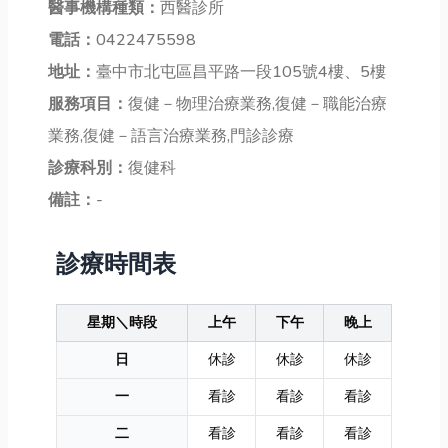
醫事機構種類：
西醫診所
電話：
0422475598
地址：
臺中市北屯區昌平路一段105號4樓、5樓
服務項目：
復健－物理治療業務,復健－職能治療
業務,復健－語言治療業務,門診診療
診療科別：
復健科
備註：
-
診療時間表
星期＼時段
上午
下午
晚上
日
休診
休診
休診
一
看診
看診
看診
二
看診
看診
看診