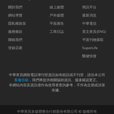
快，不少人常
月需按時繳納
ESG 顧問
關於我們
線上媒體
簡訊平台
因工作繁忙而
本息。 汽...
嗎？」 其
忘記節日，或
實，...
網站導覽
戶外媒體
最新消息
是苦惱於「七
隱私權政策
平面廣告
中華電信
夕情...
服務條款
工商日誌
英文黃頁(ENG)
聯絡我們
平面刊物索取
登錄店家
SuperLife
醫健快搜
中華黃頁網路電話簿刊登資訊如有錯誤或不刊登，請洽本公司
客服信箱
，我們將提供相關協助資訊、儘速確認更正。
本網站內容及資訊僅作為使用者查詢參考，不作為交易或決策
依據。
中華黃頁多媒體整合行銷股份有限公司 © 版權所有