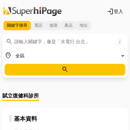
login
登入
關鍵字
搜尋
電話
進階
產品
地址
關鍵字
search
/
地區
place
search
賦立復健科診所
基本資料