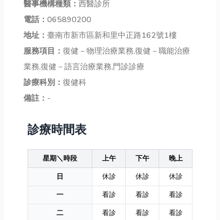
醫事機構種類：
西醫診所
電話：
065890200
地址：
臺南市新市區新和里中正路162號1樓
服務項目：
復健－物理治療業務,復健－職能治療
業務,復健－語言治療業務,門診診療
診療科別：
復健科
備註：
-
診療時間表
星期＼時段
上午
下午
晚上
日
休診
休診
休診
一
看診
看診
看診
二
看診
看診
看診