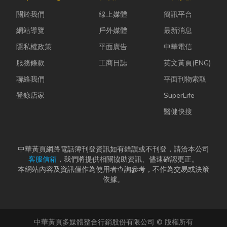
瓦斯行送的桶
進裝潢這個水
效率與作業品
關於我們
線上媒體
簡訊平台
裝瓦斯有什麼
很深的領域之
質。一條好的
差別？天然瓦
前，很多...
繩索，必須具
網站導覽
戶外媒體
最新消息
斯...
備高強...
隱私權政策
平面廣告
中華電信
服務條款
工商日誌
英文黃頁(ENG)
聯絡我們
平面刊物索取
登錄店家
SuperLife
醫健快搜
中華黃頁網路電話簿刊登資訊如有錯誤或不刊登，請洽本公司
客服信箱
，我們將提供相關協助資訊、儘速確認更正。
本網站內容及資訊僅作為使用者查詢參考，不作為交易或決策
依據。
中華黃頁多媒體整合行銷股份有限公司 © 版權所有