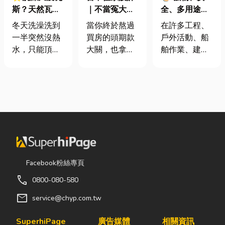
斯？天然瓦斯
｜不當冤大
全、多用途！
是什麼、費用
頭！教你新家
從繩索到安全
冬天洗澡洗到
當你終於熬過
在許多工程、
怎麼算？家庭
該如何聰明裝
網的全方位防
一半突然沒熱
買房的頭期款
戶外活動、船
能源選擇與配
潢！
護應用指南
水，只能頂著
大關，也拿到
舶作業、建築
管工程全解析
泡沫跑出去叫
了鑰匙，終於
施工，甚至居
瓦斯？這是許
站在空蕩蕩的
家安全防護
多使用傳統桶
客廳裡時，腦
中，「繩索、
裝瓦斯家庭的
海中是不是已
繩梯、安全
共同噩夢。隨
經浮現各種美
網」其實都是
著居家生活品
好畫面；在這
非常重要卻常
質提升，越來
裡在放一座雙
被忽略的設
越多屋主在老
人沙發、落地
備。很多人以
屋翻修或新屋
窗前要放一株
為繩子只是拿
Facebook粉絲專頁
裝潢時，選擇
綠植以及要在
來綁東西，但
call
0800-080-580
規劃天然氣配
用餐區放一個
其實在專業領
管工程。到底
充滿儀式感的
域中，繩索不
mail
service@chyp.com.tw
天然氣是什
吧台。 但得先
只是工具，更
麼？它跟傳統
等一下！在踩
關係到安全、
SuperhiPage
廣告媒體
相關資訊