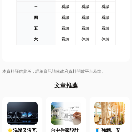
三
看診
看診
看診
四
看診
看診
看診
五
看診
看診
看診
六
看診
休診
休診
本資料謹供參考，詳細資訊請依政府資料開放平台為準。
文章推薦
⭐洗澡又沒瓦
台中住家設計
🧵 強韌、安