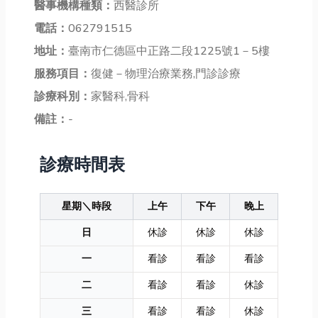
醫事機構種類：
西醫診所
電話：
062791515
地址：
臺南市仁德區中正路二段1225號1－5樓
服務項目：
復健－物理治療業務,門診診療
診療科別：
家醫科,骨科
備註：
-
診療時間表
星期＼時段
上午
下午
晚上
日
休診
休診
休診
一
看診
看診
看診
二
看診
看診
休診
三
看診
看診
休診