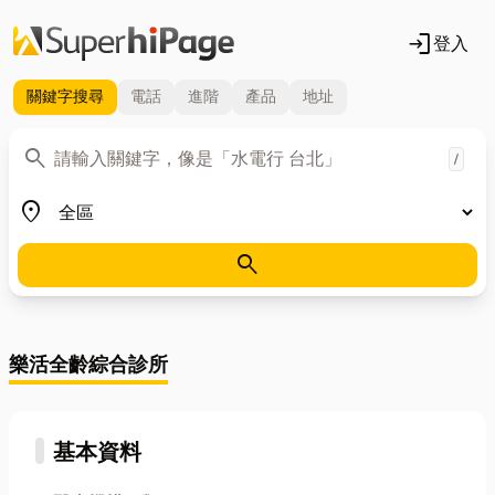
login
登入
關鍵字
搜尋
電話
進階
產品
地址
關鍵字
search
/
地區
place
search
樂活全齡綜合診所
基本資料