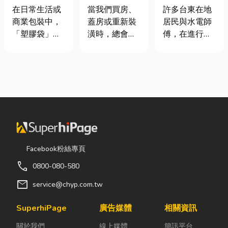
質、用途與耐
家，從專業門
安全耐用的居
在日常生活或
當我們買房、
許多台東在地
重度一次看懂
窗開始
家環境
商業包裝中，
蓋房或重新裝
居民與水電師
「塑膠袋」與
潢時，總會把
傅，在進行居
「手提袋」幾
預算花在家
家修繕、新屋
乎隨處可見。
具、家電和裝
裝潢或老屋翻
看起來只是簡
潢設計上，卻
修時，都會到
單的包裝工
常常忽略了每
熟悉的水電材
具，但實際上
天都在使用的
料行採購。除
在材質、承重
「門窗」。 其
了商品種類較
能力與使用場
實，一扇好的
齊全，也能依
景上，其實差
門窗不只是遮
照施工需求，
異非常大。如
風避雨而已，
快速找到合適
Facebook粉絲專頁
果選錯，不只
更影響著居家
的電線、開關
call
0800-080-580
影響使用便利
安全、採光、
插座、燈具、
性，還可能造
通風與生活品
馬達、衛浴設
mail
service@chyp.com.tw
成成本浪費或
質。尤其台灣
備及熱水器相
商品損壞。 這
氣候潮濕多
關產品。 無論
SuperhiPage
廣告媒體
相關資訊
篇文章帶你一
雨，選擇耐用
是更換老舊開
關於我們
線上媒體
簡訊平台