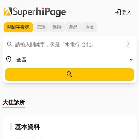
login
登入
關鍵字
搜尋
電話
進階
產品
地址
關鍵字
search
/
地區
place
search
大佳診所
基本資料