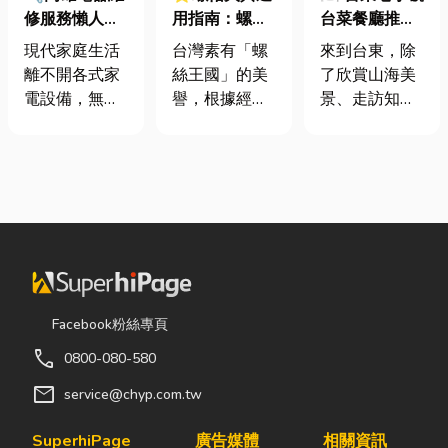
修服務懶人包
用指南：螺母
台菜餐廳推薦
｜冷氣、冰
挾具頻繁耗
｜在地人聚餐
現代家庭生活
台灣素有「螺
來到台東，除
箱、洗衣機專
損？3大關鍵
首選，經典合
離不開各式家
絲王國」的美
了欣賞山海美
業維修
提升扣件成型
菜一次滿足
電設備，無論
譽，根據經濟
景、走訪知名
良率與壽命
是炎熱夏季不
部統計處與海
景點之外，品
可或缺的冷
關進出口最新
嚐在地台菜也
氣、保存食材
數據顯示，台
是旅程中不可
的新鮮冰箱，
灣扣件年出口
錯過的一環。
還是每天幫助
額高達 42.1
相較於一般小
清洗衣物的洗
億美元，其中
吃店，老字號
衣機，一旦發
螺帽（HS
台菜餐廳更能
生故障，都可
731816）產
展現台東的人
能嚴重影響日
品即占總出口
情味與飲食文
Facebook粉絲專頁
常生活品質。
比重逾 20%。
化。無論是家
call
0800-080-580
因此，選擇專
在面對全球客
庭聚餐、朋友
業的高雄電器
戶對扣件精度
聚會、公司聚
mail
service@chyp.com.tw
維修服務，不
與耐用度要求
餐，或是旅遊
僅能快速排除
日益嚴苛的趨
團體用餐，都
SuperhiPage
廣告媒體
相關資訊