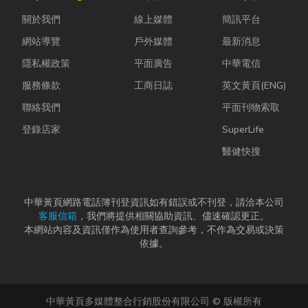
問題，更能延
勢下，扣件成
能享受到豐盛
關於我們
線上媒體
簡訊平台
長家電使用壽
型機中的關...
又充滿在地特
命，降...
色的...
網站導覽
戶外媒體
最新消息
隱私權政策
平面廣告
中華電信
服務條款
工商日誌
英文黃頁(ENG)
聯絡我們
平面刊物索取
登錄店家
SuperLife
醫健快搜
中華黃頁網路電話簿刊登資訊如有錯誤或不刊登，請洽本公司
客服信箱
，我們將提供相關協助資訊、儘速確認更正。
本網站內容及資訊僅作為使用者查詢參考，不作為交易或決策
依據。
中華黃頁多媒體整合行銷股份有限公司 © 版權所有