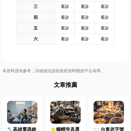
三
看診
看診
看診
四
看診
看診
看診
五
看診
看診
看診
六
看診
看診
看診
本資料謹供參考，詳細資訊請依政府資料開放平台為準。
文章推薦
🔧高雄電器維
⭐螺帽夾具選
🍽️ 台東老字號