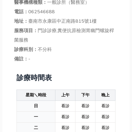
醫事機構種類：
一般診所（醫務室）
電話：
062546688
地址：
臺南市永康區中正南路815號1樓
服務項目：
門診診療,糞便抗原檢測胃幽門螺旋桿
菌服務
診療科別：
不分科
備註：
-
診療時間表
星期＼時段
上午
下午
晚上
日
看診
看診
看診
一
看診
看診
看診
二
看診
看診
看診