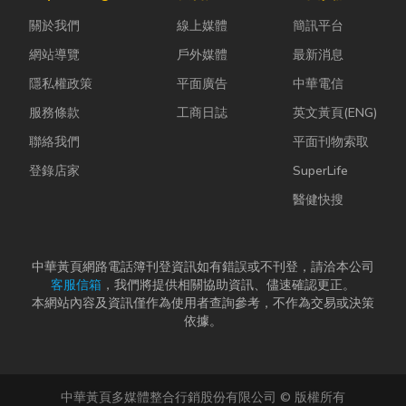
能享受到豐盛
理、果園整
活機能也越來
關於我們
線上媒體
簡訊平台
又充滿在地特
平，到住宅基
越成熟，加上
色的...
礎開挖，挖土
房...
網站導覽
戶外媒體
最新消息
機早已成為...
隱私權政策
平面廣告
中華電信
服務條款
工商日誌
英文黃頁(ENG)
聯絡我們
平面刊物索取
登錄店家
SuperLife
醫健快搜
中華黃頁網路電話簿刊登資訊如有錯誤或不刊登，請洽本公司
客服信箱
，我們將提供相關協助資訊、儘速確認更正。
本網站內容及資訊僅作為使用者查詢參考，不作為交易或決策
依據。
中華黃頁多媒體整合行銷股份有限公司 © 版權所有