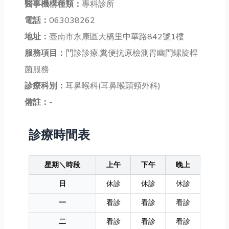
醫事機構種類：
專科診所
電話：
063038262
地址：
臺南市永康區大橋里中華路842號1樓
服務項目：
門診診療,糞便抗原檢測胃幽門螺旋桿
菌服務
診療科別：
耳鼻喉科(耳鼻喉頭頸外科)
備註：
-
診療時間表
星期＼時段
上午
下午
晚上
日
休診
休診
休診
一
看診
看診
看診
二
看診
看診
看診