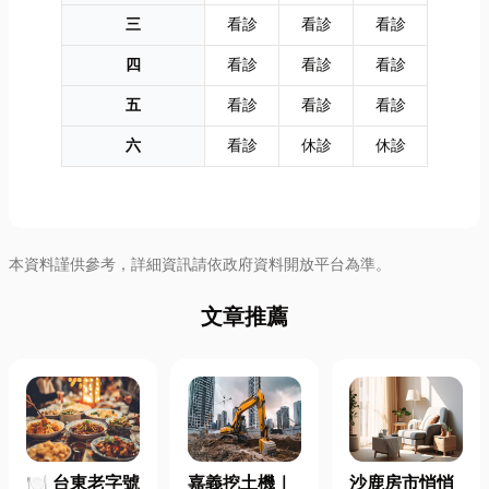
三
看診
看診
看診
四
看診
看診
看診
五
看診
看診
看診
六
看診
休診
休診
本資料謹供參考，詳細資訊請依政府資料開放平台為準。
文章推薦
🍽️ 台東老字號
嘉義挖土機｜
沙鹿房市悄悄