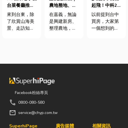
台菜餐廳推薦
農地整地、基
起飛！中科2
｜在地人聚餐
地開挖、土方
期＋台積電效
來到台東，除
在嘉義，無論
以前提到台中
首選，經典合
清運
應發酵，現在
了欣賞山海美
是興建新房、
買房，大家第
菜一次滿足
很多人開始看
景、走訪知名
整理農地，還
一個想到的大
海線
景點之外，品
是改善排水設
多是七期、水
嚐在地台菜也
施，都少不了
湳或北屯。 但
是旅程中不可
挖土機的協
這幾年真正默
錯過的一環。
助。一台專業
默崛起、討論
相較於一般小
的嘉義挖土
度越來越高
吃店，老字號
機，不僅能快
的，其實是
台菜餐廳更能
速完成開挖、
「沙鹿」。 很
展現台東的人
整地與回填工
多人實際到沙
情味與飲食文
作，更能大幅
鹿走一趟後才
Facebook粉絲專頁
化。無論是家
縮短施工時
發現： 現在的
call
0800-080-580
庭聚餐、朋友
間，提高工程
沙鹿，真的和
聚會、公司聚
效率。對許多
以前不一樣
mail
service@chyp.com.tw
餐，或是旅遊
在地居民而
了。 不只是交
團體用餐，都
言，從農田整
通變方便，生
SuperhiPage
廣告媒體
相關資訊