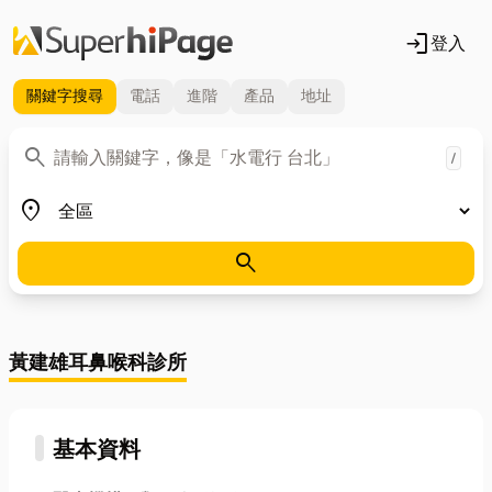
login
登入
關鍵字
搜尋
電話
進階
產品
地址
關鍵字
search
/
地區
place
search
黃建雄耳鼻喉科診所
基本資料