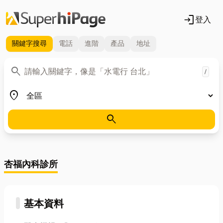
login
登入
關鍵字
搜尋
電話
進階
產品
地址
關鍵字
search
/
地區
place
search
杏福內科診所
基本資料