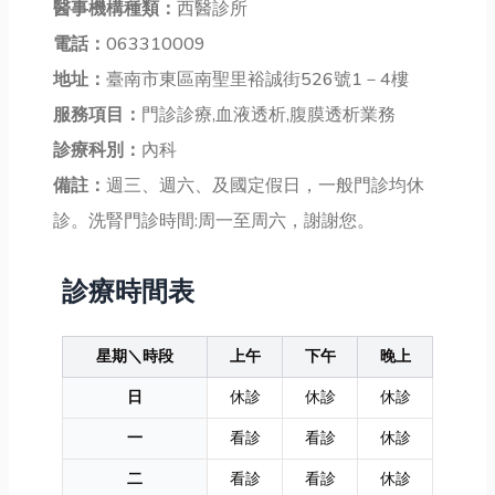
醫事機構種類：
西醫診所
電話：
063310009
地址：
臺南市東區南聖里裕誠街526號1－4樓
服務項目：
門診診療,血液透析,腹膜透析業務
診療科別：
內科
備註：
週三、週六、及國定假日，一般門診均休
診。洗腎門診時間:周一至周六，謝謝您。
診療時間表
星期＼時段
上午
下午
晚上
日
休診
休診
休診
一
看診
看診
休診
二
看診
看診
休診