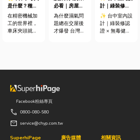
是什麼？種
必看｜房屋濕
計｜綠裝修認
類、規格挑選
氣重怎麼辦？
證 × 無毒健康
在精密機械加
為什麼濕氣問
✨ 台中室內設
與台灣採購推
全屋除濕機＋
建材，打造安
工的世界裡，
題總在交屋後
計｜綠裝修認
薦完整指南
全熱交換器整
全、舒適又有
車床夾頭就像
才爆發 台灣氣
證 × 無毒健康
合安裝|提升居
質感的居家空
是機台的「萬
候潮濕，尤其
建材，打造安
住品質與續租
間
能雙手」，負
新成屋、裝潢
全、舒適又有
率
責緊緊抓牢每
完工後密閉性
質感的居家空
一個旋轉切削
提高，若沒有
間 你知道嗎？
的工件。然
同步規劃空氣
其實一間專業
而，當工廠接
與濕度管理，
的台中室內設
到少量多樣、
濕氣會躲進看
計裝修團隊，
異形材或精密
不到的地方持
不只是提供空
棒材的訂單
續發酵。常見
間規劃與裝潢
Facebook粉絲專頁
時，傳統夾頭
的三種場景：
服務，更是在
call
0800-080-580
往往需要耗費
更衣間、衣帽
每一個家的誕
大量時間拆裝
間： 精品包、
生過程中，默
mail
service@chyp.com.tw
與重新校正。
皮件、酒類收
默為屋主打造
這時，車床子
藏最怕潮濕，
兼具美感、機
SuperhiPage
廣告媒體
相關資訊