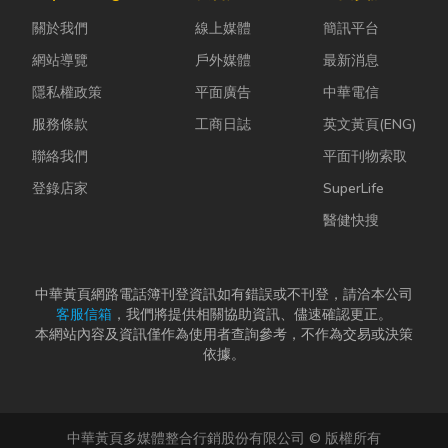
母夾就是讓這
濕度控制不
能與健康的理
關於我們
線上媒體
簡訊平台
雙手能快速更
好，發霉、
想生活空間...
換「專屬工
變...
網站導覽
戶外媒體
最新消息
具」的...
隱私權政策
平面廣告
中華電信
服務條款
工商日誌
英文黃頁(ENG)
聯絡我們
平面刊物索取
登錄店家
SuperLife
醫健快搜
中華黃頁網路電話簿刊登資訊如有錯誤或不刊登，請洽本公司
客服信箱
，我們將提供相關協助資訊、儘速確認更正。
本網站內容及資訊僅作為使用者查詢參考，不作為交易或決策
依據。
中華黃頁多媒體整合行銷股份有限公司 © 版權所有