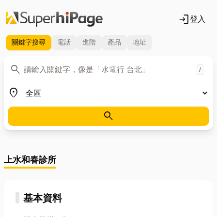
login
登入
關鍵字
搜尋
電話
進階
產品
地址
關鍵字
search
/
地區
place
search
上水和春診所
基本資料