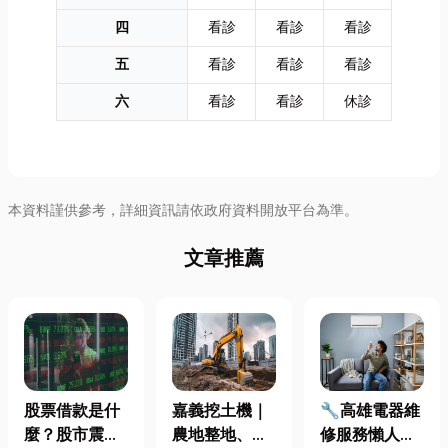
四
看診
看診
看診
五
看診
看診
看診
六
看診
看診
休診
本資料謹供參考，詳細資訊請依政府資料開放平台為準。
文章推薦
股票借款是什
嘉義挖土機｜
🔧高雄電器維
麼？股市震盪|
農地整地、基
修服務懶人包