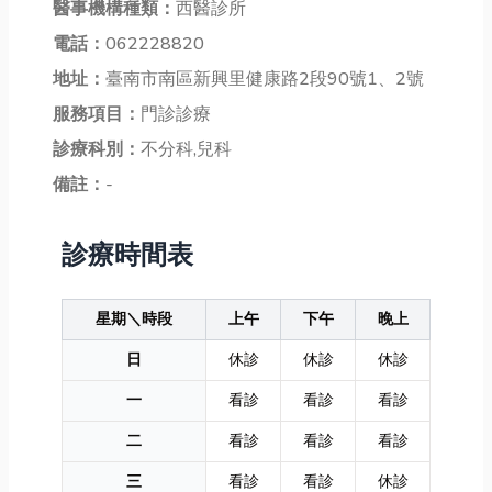
醫事機構種類：
西醫診所
電話：
062228820
地址：
臺南市南區新興里健康路2段90號1、2號
服務項目：
門診診療
診療科別：
不分科,兒科
備註：
-
診療時間表
星期＼時段
上午
下午
晚上
日
休診
休診
休診
一
看診
看診
看診
二
看診
看診
看診
三
看診
看診
休診