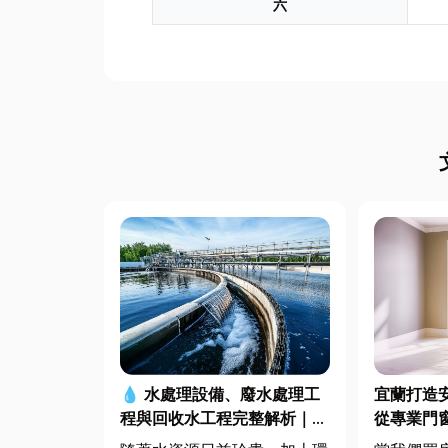
六
宜蘭打造
💧 水處理設備、廢水處理工
從專業門
程與回收水工程完整解析｜打
造高效率水資源管理方案