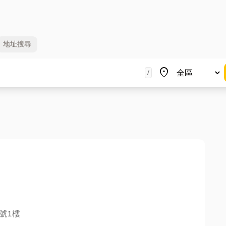
地址
搜尋
地區
place
/
號1樓