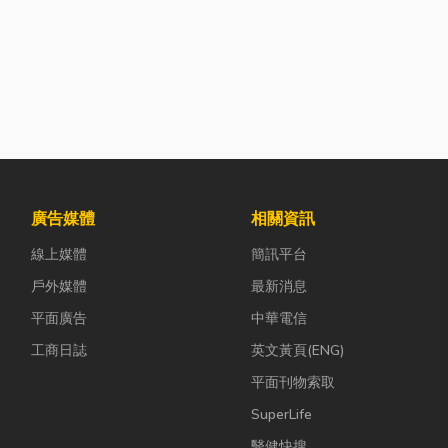
廣告媒體
相關資訊
線上媒體
簡訊平台
戶外媒體
最新消息
平面廣告
中華電信
工商日誌
英文黃頁(ENG)
平面刊物索取
SuperLife
醫健快搜