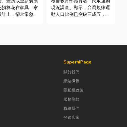
房、蓋房或重新裝潢
根據教育部體育署「民眾運動
把預算花在家具、家
現況調查」顯示，台灣規律運
設計上，卻常常忽略
動人口比例已突破三成五，其
在使用的「門窗」。
中慢跑與各類球類運動正是熱
扇好的門窗不只是遮
門選擇。許多人在配備上毫不
已，更影響著居家安
惜重金，購買三、四千元的頂
、通風與生活品質。
級籃球鞋或專業路跑鞋，卻習
氣候潮濕多雨，選擇
慣性隨手抓一雙幾十元的普通
觀的門窗產品，更是
棉襪就上場。 「運動鞋就像...
SuperhiPage
關於我們
網站導覽
隱私權政策
服務條款
聯絡我們
登錄店家