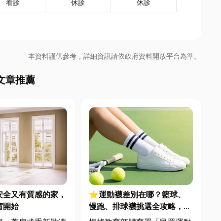
看診
休診
休診
本資料謹供參考，詳細資訊請依政府資料開放平台為準。
文章推薦
安全又有質感的家，
⭐運動襪差別在哪？籃球、
窗開始
慢跑、排球襪挑選全攻略，穿
對了運動不傷腳！