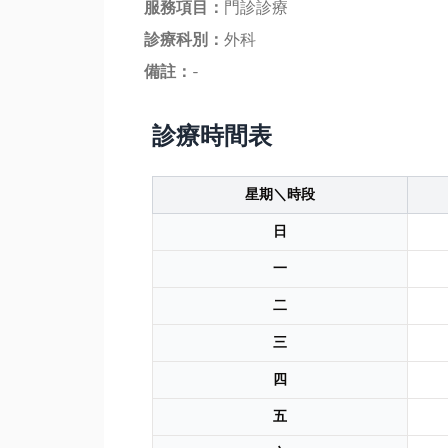
服務項目：
門診診療
診療科別：
外科
備註：
-
診療時間表
星期＼時段
日
一
二
三
四
五