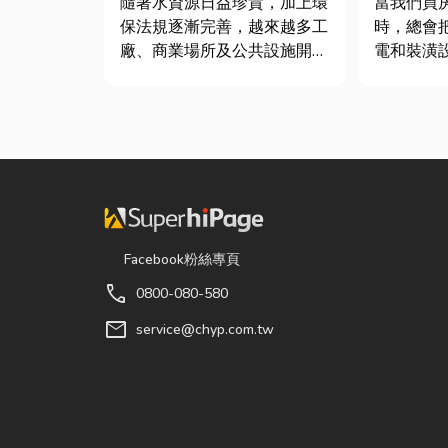
當我們買
隨著水資源日益珍貴，加上環
時，總會
保法規逐漸完善，越來越多工
電和裝潢
廠、商業場所及公共設施開始
了每天都
重視水資源管理。透過完善的
其實，一
水處理設備規劃，不僅能改善
風避雨而
水質、提升用水效率，更能搭
全、採光
配廢水處理工程與回收水工
尤其台灣
程，降低用水成本，實現節能
耐用又美
減碳與永續經營的目標。 本
打...
文...
Facebook粉絲專頁
call
0800-080-580
mail
service@chyp.com.tw