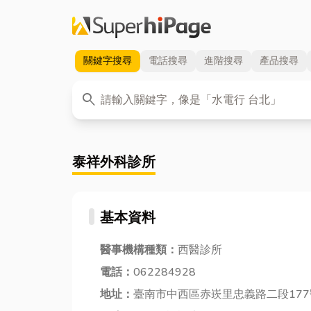
關鍵字
搜尋
電話
搜尋
進階
搜尋
產品
搜尋
關鍵字
search
泰祥外科診所
基本資料
醫事機構種類：
西醫診所
電話：
062284928
地址：
臺南市中西區赤崁里忠義路二段177