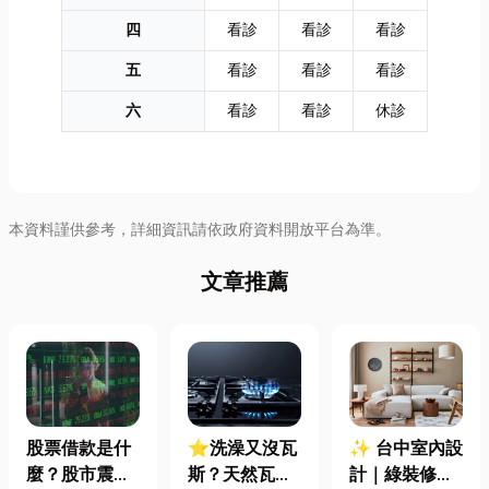
四
看診
看診
看診
五
看診
看診
看診
六
看診
看診
休診
本資料謹供參考，詳細資訊請依政府資料開放平台為準。
文章推薦
股票借款是什
⭐洗澡又沒瓦
✨ 台中室內設
麼？股市震盪|
斯？天然瓦斯
計｜綠裝修認