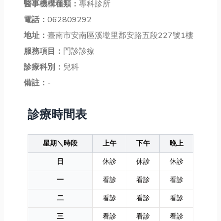
醫事機構種類：
專科診所
電話：
062809292
地址：
臺南市安南區溪墘里郡安路五段227號1樓
服務項目：
門診診療
診療科別：
兒科
備註：
-
診療時間表
星期＼時段
上午
下午
晚上
日
休診
休診
休診
一
看診
看診
看診
二
看診
看診
看診
三
看診
看診
看診