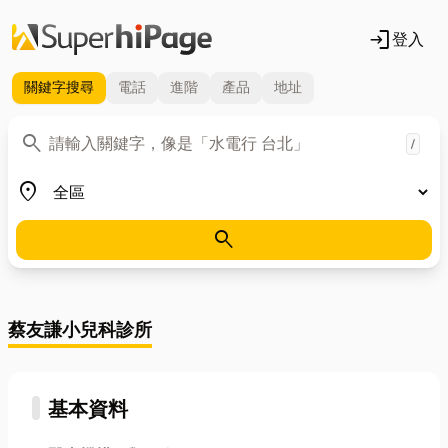
login
登入
關鍵字
搜尋
電話
進階
產品
地址
關鍵字
search
/
地區
place
search
蔡友謙小兒科診所
基本資料