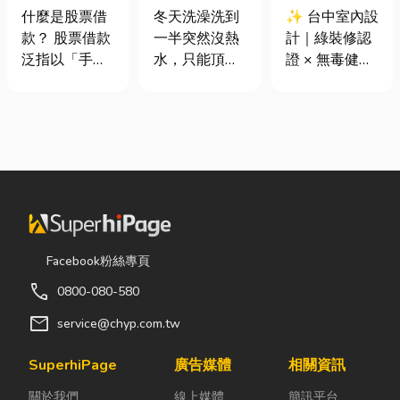
股票借款、股
是什麼、費用
證 × 無毒健康
什麼是股票借
冬天洗澡洗到
✨ 台中室內設
票質借、當鋪
怎麼算？家庭
建材，打造安
款？ 股票借款
一半突然沒熱
計｜綠裝修認
借款完整比較
能源選擇與配
全、舒適又有
泛指以「手中
水，只能頂著
證 × 無毒健康
管工程全解析
質感的居家空
持有的股票」
泡沫跑出去叫
建材，打造安
間
作為擔保品，
瓦斯？這是許
全、舒適又有
向金融機構或
多使用傳統桶
質感的居家空
當舖借出現金
裝瓦斯家庭的
間 你知道嗎？
的融資方式，
共同噩夢。隨
其實一間專業
讓投資人不必
著居家生活品
的台中室內設
賣出股票，就
質提升，越來
計裝修團隊，
能取得資金應
越多屋主在老
不只是提供空
急，同時保留
屋翻修或新屋
間規劃與裝潢
Facebook粉絲專頁
未來股價上漲
裝潢時，選擇
服務，更是在
call
0800-080-580
的獲利空間。
規劃天然氣配
每一個家的誕
依承作單位不
管工程。到底
生過程中，默
mail
service@chyp.com.tw
同，主要可分
天然氣是什
默為屋主打造
為證券公司的
麼？它跟傳統
兼具美感、機
SuperhiPage
廣告媒體
相關資訊
股票質借、銀
瓦斯行送的桶
能與健康的理
關於我們
線上媒體
簡訊平台