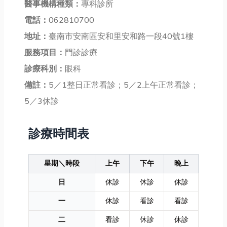
醫事機構種類：
專科診所
電話：
062810700
地址：
臺南市安南區安和里安和路一段40號1樓
服務項目：
門診診療
診療科別：
眼科
備註：
5／1整日正常看診；5／2上午正常看診；
5／3休診
診療時間表
星期＼時段
上午
下午
晚上
日
休診
休診
休診
一
休診
看診
看診
二
看診
休診
休診