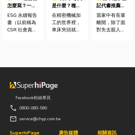
怎麼寫？一定
是什麼？種
記代書推薦！
要上市櫃才寫
類、規格挑選
一篇教你最新
ESG 永續報告
在精密機械加
當家中有長輩
嗎？3步驟擺
與台灣採購推
民法繼承分配
書（以前稱為
工的世界裡，
離開，除了面
脫綠色轉型焦
薦完整指南
怎麼算？地政
CSR 社會責任
車床夾頭就像
對失去親人的
慮
士解析辦理流
報告書）是指
是機台的「萬
悲痛，接踵而
程、費用與避
企業公開揭露
能雙手」，負
來的法律與財
坑指南！
其在環境保護
責緊緊抓牢每
產過戶手續，
（E）、社會
一個旋轉切削
往往讓家屬感
責任（S）與
的工件。然
到不知所措。
公司治理
而，當工廠接
尤其是遇到房
（G）三個維
到少量多樣、
屋、土地等不
度營運成果的
異形材或精密
動產過戶時，
正式文件。它
棒材的訂單
許多台中市民
Facebook粉絲專頁
就像是企業的
時，傳統夾頭
常會疑惑：
call
0800-080-580
「健康體檢
往往需要耗費
「繼承登記到
表」與「永續
大量時間拆裝
底該怎麼辦
mail
service@chyp.com.tw
成績單」。許
與重新校正。
理？」「自己
多中小企業主
這時，車床子
跑流程會不會
SuperhiPage
廣告媒體
相關資訊