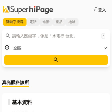
login
登入
關鍵字
搜尋
電話
進階
產品
地址
關鍵字
search
/
地區
place
search
真光眼科診所
基本資料