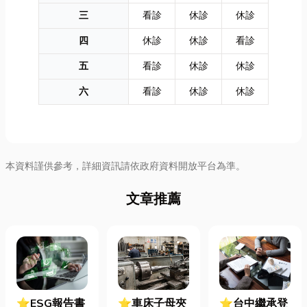
三
看診
休診
休診
四
休診
休診
看診
五
看診
休診
休診
六
看診
休診
休診
本資料謹供參考，詳細資訊請依政府資料開放平台為準。
文章推薦
⭐ESG報告書
⭐車床子母夾
⭐台中繼承登