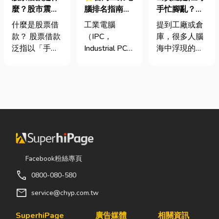
麼？股市震盪|
腦排名指南：
手忙腳亂？包
股票借款、股
台灣三大工業
裝自動化其實
什麼是股票借
工業電腦
提到工廠或倉
票質借、當鋪
電腦龍頭有哪
沒有你想像中
款？ 股票借款
（IPC，
庫，很多人腦
借款完整比較
些？工廠採購
那麼遙遠！
泛指以「手中
Industrial PC）
海中浮現的畫
與品牌選型全
持有的股票」
是指專為工業
面可能是員工
解析
作為擔保品，
生產現場、極
忙著搬貨、封
向金融機構或
端環境與自動
箱、綁帶，一
當舖借出現金
化設備所設計
箱接著一箱趕
的融資方式，
的硬體運算平
著出貨。但你
讓投資人不必
台。 許多製造
知道嗎？現在
賣出股票，就
業業主在導入
許多企業早已
能取得資金應
自動化或升級
不再靠大量人
急，同時保留
智慧工廠時，
力完成包裝工
Facebook粉絲專頁
未來股價上漲
常想著先用一
作，而是透過
call
0800-080-580
的獲利空間。
般的家用或商
各種包裝機械
依承作單位不
用桌機湊合。
來提升效率。
mail
service@chyp.com.tw
同，主要可分
然而，一般桌
尤其近年來網
為證券公司的
機無法應付高
路購物越來越
SuperhiPage
廣告媒體
相關資訊