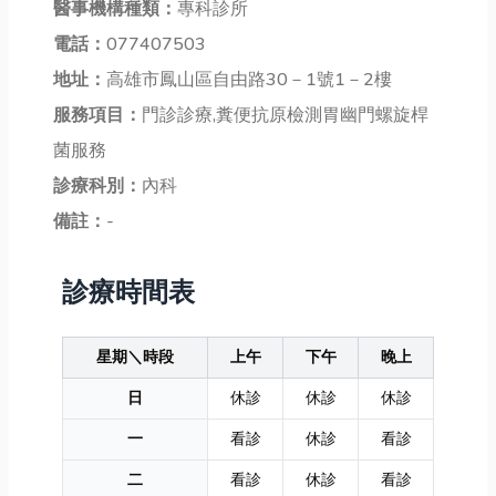
醫事機構種類：
專科診所
電話：
077407503
地址：
高雄市鳳山區自由路30－1號1－2樓
服務項目：
門診診療,糞便抗原檢測胃幽門螺旋桿
菌服務
診療科別：
內科
備註：
-
診療時間表
星期＼時段
上午
下午
晚上
日
休診
休診
休診
一
看診
休診
看診
二
看診
休診
看診