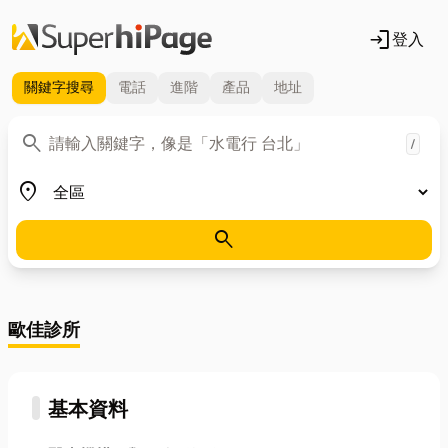
login
登入
關鍵字
搜尋
電話
進階
產品
地址
關鍵字
search
/
地區
place
search
歐佳診所
基本資料