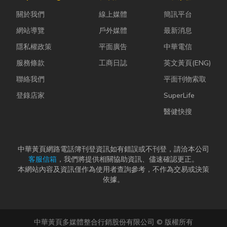
股票質借、銀
塵、高溫、連
普及，無論是
關於我們
線上媒體
簡訊平台
行的有價證券
續震動...
食品、生活用
貸款，以...
品、電子...
網站導覽
戶外媒體
最新消息
隱私權政策
平面廣告
中華電信
服務條款
工商日誌
英文黃頁(ENG)
聯絡我們
平面刊物索取
登錄店家
SuperLife
醫健快搜
中華黃頁網路電話簿刊登資訊如有錯誤或不刊登，請洽本公司
客服信箱
，我們將提供相關協助資訊、儘速確認更正。
本網站內容及資訊僅作為使用者查詢參考，不作為交易或決策
依據。
中華黃頁多媒體整合行銷股份有限公司 © 版權所有