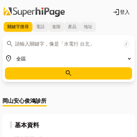
login
登入
關鍵字
搜尋
電話
進階
產品
地址
關鍵字
search
/
地區
place
search
岡山安心俊鴻診所
基本資料