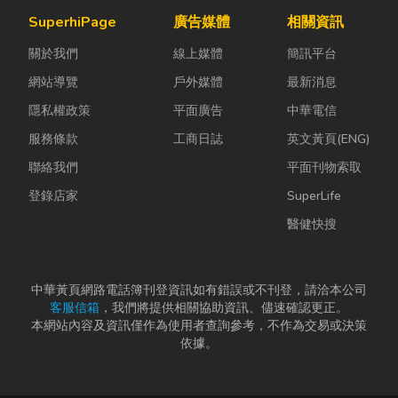
團體用餐，都
機無法應付高
辦公室空間設
SuperhiPage
廣告媒體
相關資訊
能享受到豐盛
塵、高溫、連
計是一門幫公
關於我們
線上媒體
簡訊平台
又充滿在地特
續震動...
司賺錢的戰
色的...
略！真正厲
網站導覽
戶外媒體
最新消息
害...
隱私權政策
平面廣告
中華電信
服務條款
工商日誌
英文黃頁(ENG)
聯絡我們
平面刊物索取
登錄店家
SuperLife
醫健快搜
中華黃頁網路電話簿刊登資訊如有錯誤或不刊登，請洽本公司
客服信箱
，我們將提供相關協助資訊、儘速確認更正。
本網站內容及資訊僅作為使用者查詢參考，不作為交易或決策
依據。