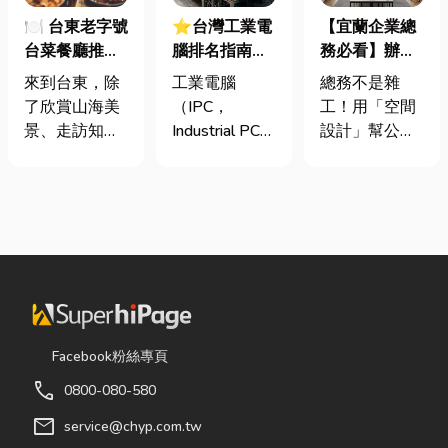
🍽️ 台東老字號
⭐台灣工業電
【宜蘭企業總
台菜餐廳推薦
腦排名指南：
務必看】辦公
｜在地人聚餐
台灣三大工業
室如何打造高
來到台東，除
工業電腦
總務不是雜
首選，經典合
電腦龍頭有哪
效能職場？從
了欣賞山海美
（IPC，
工！用「空間
菜一次滿足
些？工廠採購
辦公桌椅、系
景、走訪知名
Industrial PC）
設計」幫公司
與品牌選型全
統屏風到空間
景點之外，品
是指專為工業
省錢又賺生產
解析
設計關鍵！
嚐在地台菜也
生產現場、極
力的關鍵思維
是旅程中不可
端環境與自動
很多公司編列
錯過的一環。
化設備所設計
預算或規劃辦
相較於一般小
的硬體運算平
公室時，常覺
吃店，老字號
台。 許多製造
得總務只要在
台菜餐廳更能
業業主在導入
缺東西時「壞
展現台東的人
自動化或升級
什麼補什麼」
情味與飲食文
智慧工廠時，
就好，但這種
Facebook粉絲專頁
化。無論是家
常想著先用一
傳統做法往往
call
0800-080-580
庭聚餐、朋友
般的家用或商
花了大錢，卻
聚會、公司聚
用桌機湊合。
換來員工抱怨
mail
service@chyp.com.tw
餐，或是旅遊
然而，一般桌
連連。其實，