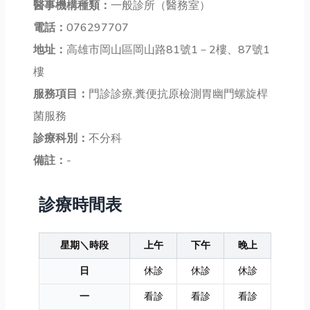
醫事機構種類：
一般診所（醫務室）
電話：
076297707
地址：
高雄市岡山區岡山路81號1－2樓、87號1
樓
服務項目：
門診診療,糞便抗原檢測胃幽門螺旋桿
菌服務
診療科別：
不分科
備註：
-
診療時間表
星期＼時段
上午
下午
晚上
日
休診
休診
休診
一
看診
看診
看診