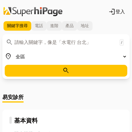
login
登入
關鍵字
搜尋
電話
進階
產品
地址
關鍵字
search
/
地區
place
search
易安診所
基本資料