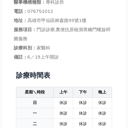
醫事機構種類：
專科診所
電話：
076751012
地址：
高雄市甲仙區林森路99號1樓
服務項目：
門診診療,糞便抗原檢測胃幽門螺旋桿
菌服務
診療科別：
家醫科
備註：
6／19上午開診
診療時間表
星期＼時段
上午
下午
晚上
日
休診
休診
休診
一
休診
休診
休診
二
休診
休診
休診