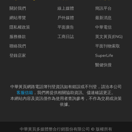
常問：「我們
快，不少人常
效率與作業品
關於我們
線上媒體
簡訊平台
又不是上市櫃
因工作繁忙而
質。一條好的
公司，為...
忘記節日，或
繩索，必須具
網站導覽
戶外媒體
最新消息
是苦惱於「七
備高強...
隱私權政策
平面廣告
中華電信
夕情...
服務條款
工商日誌
英文黃頁(ENG)
聯絡我們
平面刊物索取
登錄店家
SuperLife
醫健快搜
中華黃頁網路電話簿刊登資訊如有錯誤或不刊登，請洽本公司
客服信箱
，我們將提供相關協助資訊、儘速確認更正。
本網站內容及資訊僅作為使用者查詢參考，不作為交易或決策
依據。
中華黃頁多媒體整合行銷股份有限公司 © 版權所有