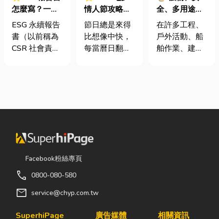
怎麼寫？一定
情人節攻略！
全、多用途！
要上市櫃才寫
七夕送什麼不
從繩索到安全
ESG 永續報告
節日總是來得
在許多工程、
嗎？3步驟擺
踩雷？限定甜
網的全方位防
書（以前稱為
比想像中快，
戶外活動、船
脫綠色轉型焦
點哪裡買？台
護應用指南
CSR 社會責任
每當曆日翻到
舶作業、建築
慮
中甜點推薦一
報告書）是指
下半年，不少
施工，甚至居
次看！
企業公開揭露
人便開始想
家安全防護
其在環境保護
「七夕情人節
中，「繩索、
（E）、社會
是什麼時
繩梯、安全
責任（S）與
候？」、「七
網」其實都是
公司治理
夕情人節禮物
非常重要卻常
（G）三個維
該買什
被忽略的設
度營運成果的
麼？」。相較
備。很多人以
正式文件。它
於西洋情人
為繩子只是拿
Facebook粉絲專頁
就像是企業的
節，七夕充滿
來綁東西，但
call
0800-080-580
「健康體檢
了東方的浪漫
其實在專業領
表」與「永續
色彩與儀式
域中，繩索不
mail
service@chyp.com.tw
成績單」。許
感。然而，隨
只是工具，更
多中小企業主
著生活節奏加
關係到安全、
SuperhiPage
廣告媒體
相關資訊