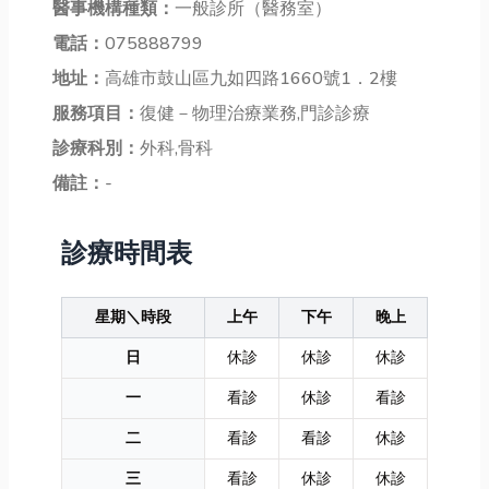
醫事機構種類：
一般診所（醫務室）
電話：
075888799
地址：
高雄市鼓山區九如四路1660號1．2樓
服務項目：
復健－物理治療業務,門診診療
診療科別：
外科,骨科
備註：
-
診療時間表
星期＼時段
上午
下午
晚上
日
休診
休診
休診
一
看診
休診
看診
二
看診
看診
休診
三
看診
休診
休診