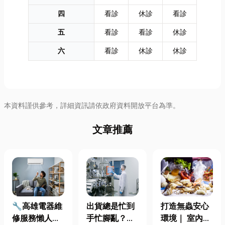
四
看診
休診
看診
五
看診
看診
休診
六
看診
休診
休診
本資料謹供參考，詳細資訊請依政府資料開放平台為準。
文章推薦
🔧高雄電器維
出貨總是忙到
打造無蟲安心
修服務懶人包
手忙腳亂？包
環境｜ 室內外