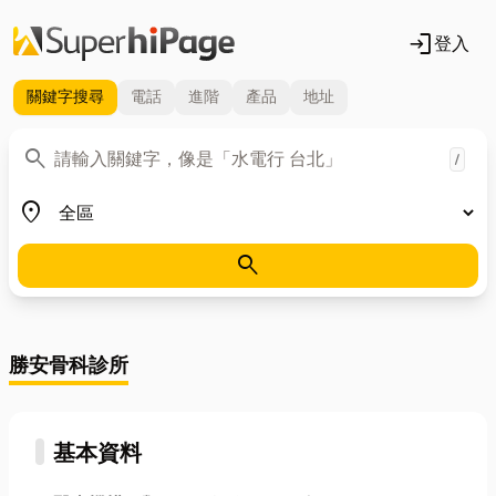
login
登入
關鍵字
搜尋
電話
進階
產品
地址
關鍵字
search
/
地區
place
search
勝安骨科診所
基本資料