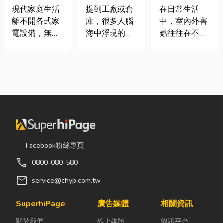
｜冷氣、冰
裝自動化其實
害蟲防治全攻
現代家庭生活
提到工廠或倉
在日常生活
箱、洗衣機專
沒有你想像中
略
離不開各式家
庫，很多人腦
中，室內外害
業維修
那麼遙遠！
電設備，無論
海中浮現的畫
蟲往往在不知
是炎熱夏季不
面可能是員工
不覺中影響著
可或缺的冷
忙著搬貨、封
居家環境與生
氣、保存食材
箱、綁帶，一
活品質。廚房
的新鮮冰箱，
箱接著一箱趕
裡若有食物殘
還是每天幫助
著出貨。但你
渣或積水，容
清洗衣物的洗
知道嗎？現在
易吸引蟑螂、
衣機，一旦發
許多企業早已
螞蟻前來覓
生故障，都可
不再靠大量人
食；陽台、庭
能嚴重影響日
力完成包裝工
院若有積水，
Facebook粉絲專頁
常生活品質。
作，而是透過
則可能成為蚊
call
0800-080-580
因此，選擇專
各種包裝機械
蟲孳生的溫
業的高雄電器
來提升效率。
床。潮濕陰暗
mail
service@chyp.com.tw
維修服務，不
尤其近年來網
的角落也可能
僅能快速排除
路購物越來越
吸引白蟻、蛾
SuperhiPage
廣告媒體
相關資訊
問題，更能延
普及，無論是
蚋或其他害蟲
關於我們
線上媒體
簡訊平台