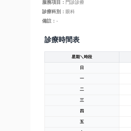
服務項目：
門診診療
診療科別：
眼科
備註：
-
診療時間表
星期＼時段
日
一
二
三
四
五