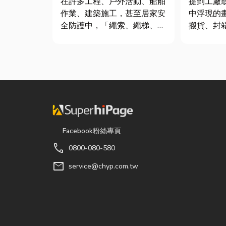
在許多工程、戶外活動、船舶
提到工廠
作業、建築施工，甚至居家安
中浮現的
全防護中，「繩索、繩梯、安
搬貨、封
全網」其實都是非常重要卻常
一箱趕著
被忽略的設備。很多人以為繩
現在許多
子只是拿來綁東西，但其實在
人力完成
專業領域中，繩索不只是工
各種包裝
具，更關係到安全、效率與作
尤其近年
業品質。一條好的繩索，必須
及，無論
具備高強...
電子...
Facebook粉絲專頁
call
0800-080-580
mail
service@chyp.com.tw