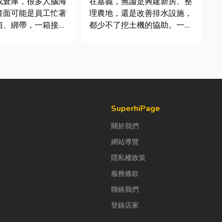
或倉庫，很多人腦海
在嘉義，無論是興建新房、整
畫面可能是員工忙著
理農地，還是改善排水設施，
箱、綁帶，一箱接著
都少不了挖土機的協助。一台
出貨。但你知道嗎？
專業的嘉義挖土機，不僅能快
企業早已不再靠大量
速完成開挖、整地與回填工
包裝工作，而是透過
作，更能大幅縮短施工時間，
機械來提升效率。
提高工程效率。對許多在地居
來網路購物越來越普
民而言，從農田整理、果園整
是食品、生活用品、
平，到住宅基礎開挖，挖土機
早已成為...
SuperhiPage
關於我們
網站導覽
隱私權政策
服務條款
聯絡我們
登錄店家