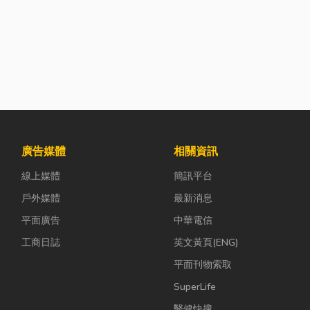
廣告媒體
相關資訊
線上媒體
簡訊平台
戶外媒體
最新消息
平面廣告
中華電信
工商日誌
英文黃頁(ENG)
平面刊物索取
SuperLife
醫健快搜