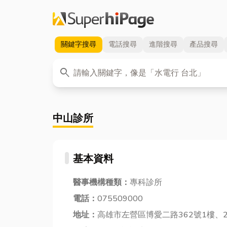
關鍵字
搜尋
電話
搜尋
進階
搜尋
產品
搜尋
關鍵字
search
中山診所
基本資料
醫事機構種類：
專科診所
電話：
075509000
地址：
高雄市左營區博愛二路362號1樓、