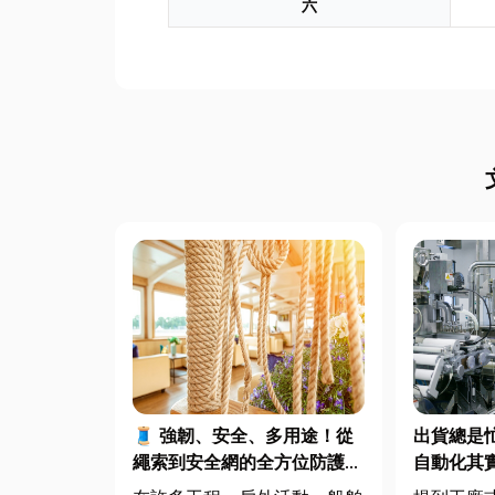
六
🧵 強韌、安全、多用途！從
出貨總是
繩索到安全網的全方位防護應
自動化其
用指南
遙遠！