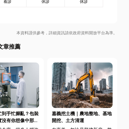
看診
休診
休診
本資料謹供參考，詳細資訊請依政府資料開放平台為準。
文章推薦
忙到手忙腳亂？包裝
嘉義挖土機｜農地整地、基地
實沒有你想像中那麼
開挖、土方清運