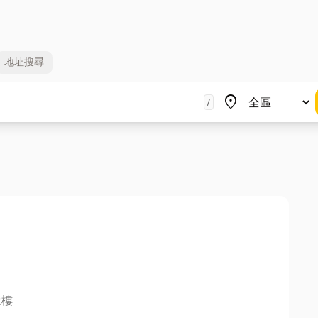
地址
搜尋
地區
place
/
2樓