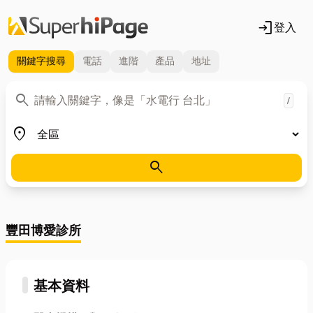
login
登入
關鍵字
搜尋
電話
進階
產品
地址
關鍵字
search
/
地區
place
search
豐田博愛診所
基本資料