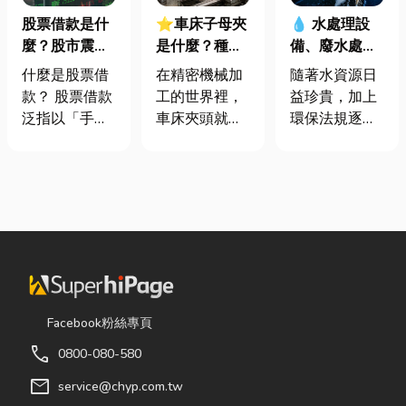
股票借款是什
⭐車床子母夾
💧 水處理設
麼？股市震盪|
是什麼？種
備、廢水處理
股票借款、股
類、規格挑選
工程與回收水
什麼是股票借
在精密機械加
隨著水資源日
票質借、當鋪
與台灣採購推
工程完整解析
款？ 股票借款
工的世界裡，
益珍貴，加上
借款完整比較
薦完整指南
｜打造高效率
泛指以「手中
車床夾頭就像
環保法規逐漸
水資源管理方
持有的股票」
是機台的「萬
完善，越來越
案
作為擔保品，
能雙手」，負
多工廠、商業
向金融機構或
責緊緊抓牢每
場所及公共設
當舖借出現金
一個旋轉切削
施開始重視水
的融資方式，
的工件。然
資源管理。透
讓投資人不必
而，當工廠接
過完善的水處
賣出股票，就
到少量多樣、
理設備規劃，
能取得資金應
異形材或精密
不僅能改善水
急，同時保留
棒材的訂單
質、提升用水
Facebook粉絲專頁
未來股價上漲
時，傳統夾頭
效率，更能搭
call
0800-080-580
的獲利空間。
往往需要耗費
配廢水處理工
依承作單位不
大量時間拆裝
程與回收水工
mail
service@chyp.com.tw
同，主要可分
與重新校正。
程，降低用水