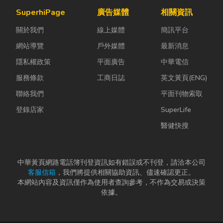
為證券公司的
這時，車床子
成本，實現節
SuperhiPage
廣告媒體
相關資訊
股票質借、銀
母夾就是讓這
能減碳與永續
關於我們
線上媒體
簡訊平台
行的有價證券
雙手能快速更
經營的目標。
貸款，以...
換「專屬工
本文...
網站導覽
戶外媒體
最新消息
具」的...
隱私權政策
平面廣告
中華電信
服務條款
工商日誌
英文黃頁(ENG)
聯絡我們
平面刊物索取
登錄店家
SuperLife
醫健快搜
中華黃頁網路電話簿刊登資訊如有錯誤或不刊登，請洽本公司
客服信箱
，我們將提供相關協助資訊、儘速確認更正。
本網站內容及資訊僅作為使用者查詢參考，不作為交易或決策
依據。