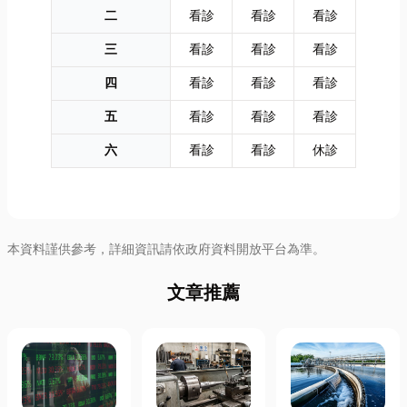
二
看診
看診
看診
三
看診
看診
看診
四
看診
看診
看診
五
看診
看診
看診
六
看診
看診
休診
本資料謹供參考，詳細資訊請依政府資料開放平台為準。
文章推薦