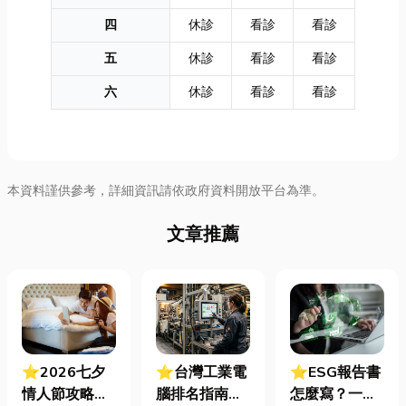
四
休診
看診
看診
五
休診
看診
看診
六
休診
看診
看診
本資料謹供參考，詳細資訊請依政府資料開放平台為準。
文章推薦
⭐2026七夕
⭐台灣工業電
⭐ESG報告書
情人節攻略！
腦排名指南：
怎麼寫？一定