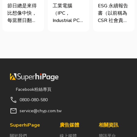
七夕送什麼不
台灣三大工業
要上市櫃才寫
節日總是來得
工業電腦
ESG 永續報告
踩雷？限定甜
電腦龍頭有哪
嗎？3步驟擺
比想像中快，
（IPC，
書（以前稱為
點哪裡買？台
些？工廠採購
脫綠色轉型焦
每當曆日翻到
Industrial PC）
CSR 社會責任
中甜點推薦一
與品牌選型全
慮
下半年，不少
是指專為工業
報告書）是指
次看！
解析
人便開始想
生產現場、極
企業公開揭露
「七夕情人節
端環境與自動
其在環境保護
是什麼時
化設備所設計
（E）、社會
候？」、「七
的硬體運算平
責任（S）與
夕情人節禮物
台。 許多製造
公司治理
該買什
業業主在導入
（G）三個維
麼？」。相較
自動化或升級
度營運成果的
於西洋情人
智慧工廠時，
正式文件。它
Facebook粉絲專頁
節，七夕充滿
常想著先用一
就像是企業的
call
0800-080-580
了東方的浪漫
般的家用或商
「健康體檢
色彩與儀式
用桌機湊合。
表」與「永續
mail
service@chyp.com.tw
感。然而，隨
然而，一般桌
成績單」。許
著生活節奏加
機無法應付高
多中小企業主
SuperhiPage
廣告媒體
相關資訊
快，不少人常
塵、高溫、連
常問：「我們
關於我們
線上媒體
簡訊平台