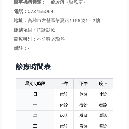
醫事機構種類：
一般診所（醫務室）
電話：
073455054
地址：
高雄市左營區華夏路1166號1－2樓
服務項目：
門診診療
診療科別：
不分科,家醫科
備註：
-
診療時間表
星期＼時段
上午
下午
晚上
日
休診
休診
休診
一
休診
看診
看診
二
休診
看診
看診
三
休診
看診
看診