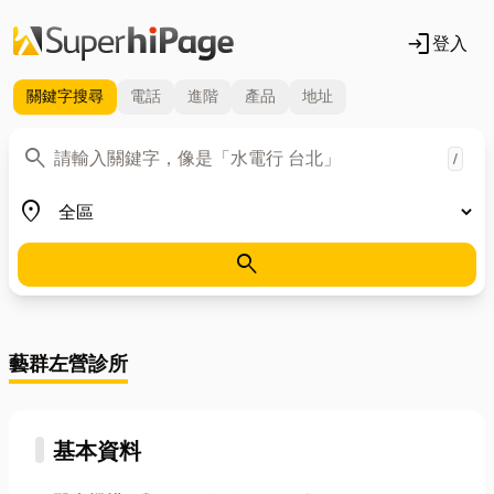
login
登入
關鍵字
搜尋
電話
進階
產品
地址
關鍵字
search
/
地區
place
search
藝群左營診所
基本資料