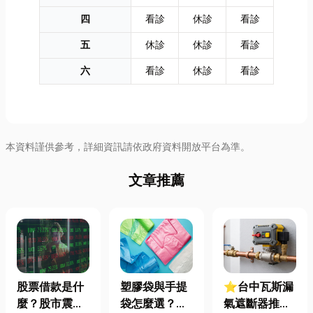
四
看診
休診
看診
五
休診
休診
看診
六
看診
休診
看診
本資料謹供參考，詳細資訊請依政府資料開放平台為準。
文章推薦
股票借款是什
塑膠袋與手提
⭐台中瓦斯漏
麼？股市震盪|
袋怎麼選？材
氣遮斷器推薦