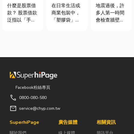
股票借款、股
質、用途與耐
廠商在這！地
什麼是股票借
在日常生活或
地震過後，許
票質借、當鋪
重度一次看懂
震氣爆怎麼
款？ 股票借款
商業包裝中，
多人第一時間
借款完整比較
防？警報器與
泛指以「手中
「塑膠袋」與
會檢查牆壁裂
遮斷器差異、
持有的股票」
「手提袋」幾
痕或家電，卻
補助條件及挑
作為擔保品，
乎隨處可見。
往往忽略了藏
選全攻略
向金融機構或
看起來只是簡
在牆角、廚房
當舖借出現金
單的包裝工
後方的瓦斯管
的融資方式，
具，但實際上
線。日前日本
讓投資人不必
在材質、承重
熊本永旺夢樂
賣出股票，就
能力與使用場
城在地震後引
能取得資金應
景上，其實差
發嚴重氣爆，
急，同時保留
異非常大。如
正是因為震波
Facebook粉絲專頁
未來股價上漲
果選錯，不只
拉扯導致瓦斯
call
0800-080-580
的獲利空間。
影響使用便利
管線受損、氣
依承作單位不
性，還可能造
體微量外洩所
mail
service@chyp.com.tw
同，主要可分
成成本浪費或
致。當瓦斯默
為證券公司的
商品損壞。 這
默充斥在空間
SuperhiPage
廣告媒體
相關資訊
股票質借、銀
篇文章帶你一
中，哪怕只是
關於我們
線上媒體
簡訊平台