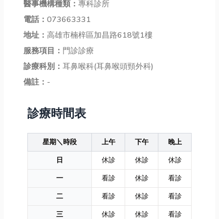
醫事機構種類：
專科診所
電話：
073663331
地址：
高雄市楠梓區加昌路618號1樓
服務項目：
門診診療
診療科別：
耳鼻喉科(耳鼻喉頭頸外科)
備註：
-
診療時間表
星期＼時段
上午
下午
晚上
日
休診
休診
休診
一
看診
休診
看診
二
看診
休診
看診
三
休診
休診
看診