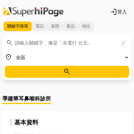
login
登入
關鍵字
搜尋
電話
進階
產品
地址
關鍵字
search
/
地區
place
search
季建華耳鼻喉科診所
基本資料