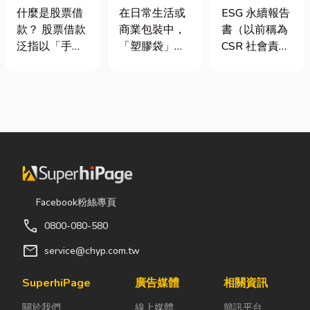
股票借款、股
質、用途與耐
要上市櫃才寫
什麼是股票借
在日常生活或
ESG 永續報告
票質借、當鋪
重度一次看懂
嗎？3步驟擺
款？ 股票借款
商業包裝中，
書（以前稱為
借款完整比較
脫綠色轉型焦
泛指以「手中
「塑膠袋」與
CSR 社會責任
慮
持有的股票」
「手提袋」幾
報告書）是指
作為擔保品，
乎隨處可見。
企業公開揭露
向金融機構或
看起來只是簡
其在環境保護
當舖借出現金
單的包裝工
（E）、社會
的融資方式，
具，但實際上
責任（S）與
讓投資人不必
在材質、承重
公司治理
賣出股票，就
能力與使用場
（G）三個維
能取得資金應
景上，其實差
度營運成果的
急，同時保留
異非常大。如
正式文件。它
Facebook粉絲專頁
未來股價上漲
果選錯，不只
就像是企業的
call
0800-080-580
的獲利空間。
影響使用便利
「健康體檢
依承作單位不
性，還可能造
表」與「永續
mail
service@chyp.com.tw
同，主要可分
成成本浪費或
成績單」。許
為證券公司的
商品損壞。 這
多中小企業主
SuperhiPage
廣告媒體
相關資訊
股票質借、銀
篇文章帶你一
常問：「我們
關於我們
線上媒體
簡訊平台