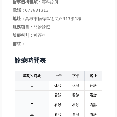
醫事機構種類：
專科診所
電話：
073631313
地址：
高雄市楠梓區德民路913號1樓
服務項目：
門診診療
診療科別：
神經科
備註：
-
診療時間表
星期＼時段
上午
下午
晚上
日
休診
休診
休診
一
看診
看診
看診
二
看診
看診
看診
三
看診
看診
看診