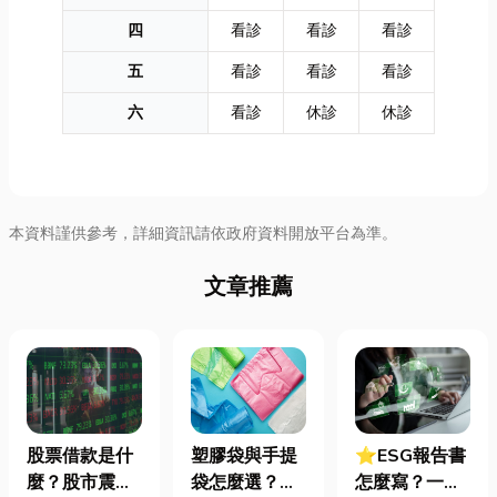
四
看診
看診
看診
五
看診
看診
看診
六
看診
休診
休診
本資料謹供參考，詳細資訊請依政府資料開放平台為準。
文章推薦
股票借款是什
塑膠袋與手提
⭐ESG報告書
麼？股市震盪|
袋怎麼選？材
怎麼寫？一定