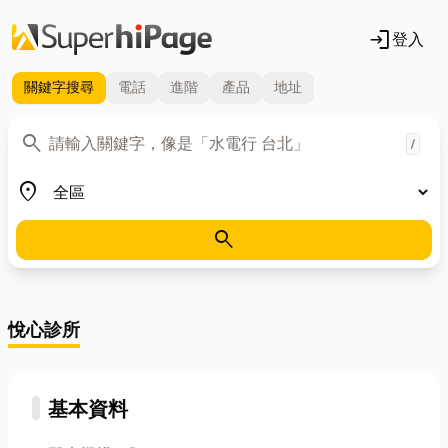
login
登入
關鍵字
搜尋
電話
進階
產品
地址
關鍵字
search
/
地區
place
search
悅心診所
基本資料