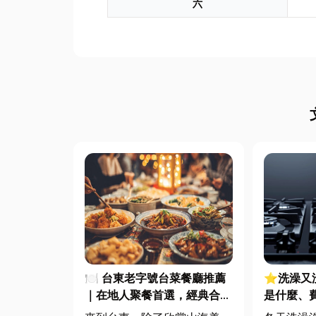
六
🍽️ 台東老字號台菜餐廳推薦
⭐洗澡又
｜在地人聚餐首選，經典合菜
是什麼、
一次滿足
源選擇與