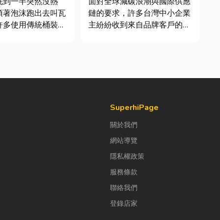
洗到一半突然沒熱
面對全球減碳浪潮與國際供應
頂著泡沫跑出去叫瓦
鏈的要求，許多台灣中小企業
許多使用傳統桶裝瓦
主紛紛收到來自品牌客戶的調
共同噩夢。隨著居家
查表，要求提供「碳盤查數
提升，越來越多屋主
據」或「永續報告書」。這讓
修或新屋裝潢時，選
不少傳產老闆感到焦慮：「到
然氣配管工程。到底
底 ESG 永續是什麼？我們公
什麼？它跟傳統瓦斯
司規模不大，真的需要找
裝瓦斯有什麼差別？
ESG 顧問嗎？」 其實，...
SuperhiPage
關於我們
網站導覽
隱私權政策
服務條款
聯絡我們
登錄店家