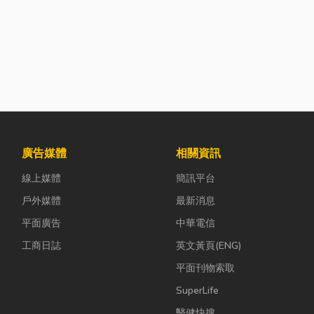
廣告媒體
相關資訊
線上媒體
簡訊平台
戶外媒體
最新消息
平面廣告
中華電信
工商日誌
英文黃頁(ENG)
平面刊物索取
SuperLife
醫健快搜