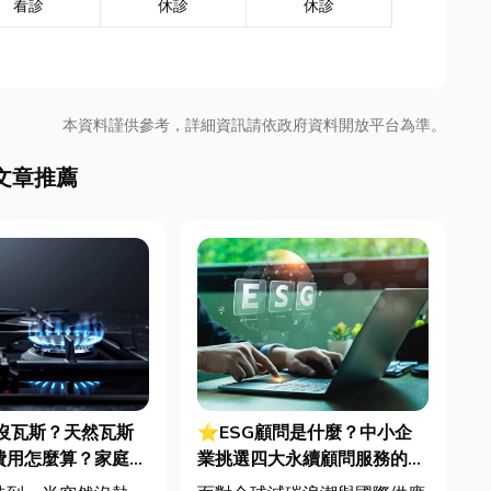
看診
休診
休診
本資料謹供參考，詳細資訊請依政府資料開放平台為準。
文章推薦
沒瓦斯？天然瓦斯
⭐ESG顧問是什麼？中小企
費用怎麼算？家庭能
業挑選四大永續顧問服務的實
配管工程全解析
用指南