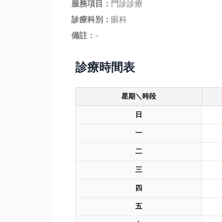
服務項目：
門診診療
診療科別：
眼科
備註：
-
診療時間表
星期＼時段
日
一
二
三
四
五