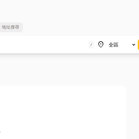
地址
搜尋
地區
place
/
）