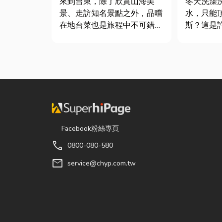
來到台東，除了欣賞山海美
冬天洗澡
景、走訪知名景點之外，品嚐
水，只能
在地台菜也是旅程中不可錯過
斯？這是
的一環。 相較於一般小吃
斯家庭的
店，老字號台菜餐廳更能展現
生活品質
台東的人情味與飲食文化。無
在老屋翻
論是家庭聚餐、朋友聚會、公
擇規劃天
司聚餐，或是旅遊團體用餐，
天然氣是
都能享受到豐盛又充滿在地特
行送的桶
色的...
天然瓦斯...
Facebook粉絲專頁
call
0800-080-580
mail
service@chyp.com.tw