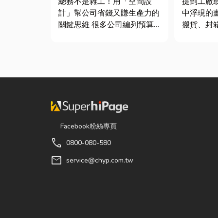
總務不是雜工！用「空間設
提到工廠
鍵！
計」幫公司省錢又賺生產力的
中浮現的
關鍵思維 很多公司編列預算
搬貨、封
或規劃辦公室時，常覺得總務
一箱趕著
只要在缺東西時「壞什麼補什
現在許多
麼」就好，但這種傳統做法往
人力完成
往花了大錢，卻換來員工抱怨
各種包裝
連連。其實，辦公室空間設計
尤其近年
是一門幫公司賺錢的戰略！真
及，無論
正厲害...
電子...
Facebook粉絲專頁
call
0800-080-580
mail
service@chyp.com.tw