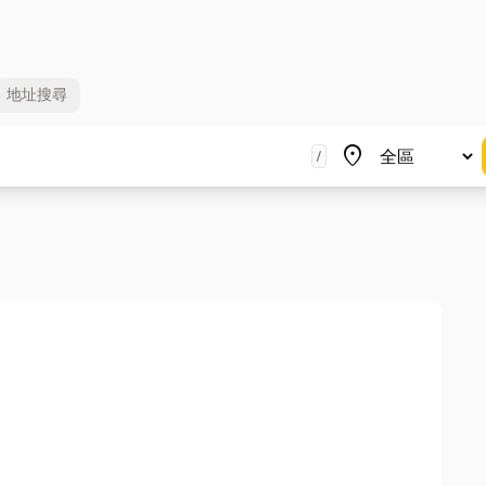
地址
搜尋
地區
place
/