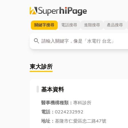
關鍵字
搜尋
電話
搜尋
進階
搜尋
產品
搜尋
關鍵字
search
東大診所
基本資料
醫事機構種類：
專科診所
電話：
0224232992
地址：
基隆市仁愛區忠二路47號