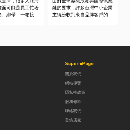
或倉庫，很多人腦海
面對全球減碳浪潮與國際供應
畫面可能是員工忙著
鏈的要求，許多台灣中小企業
箱、綁帶，一箱接著
主紛紛收到來自品牌客戶的調
出貨。但你知道嗎？
查表，要求提供「碳盤查數
企業早已不再靠大量
據」或「永續報告書」。這讓
包裝工作，而是透過
不少傳產老闆感到焦慮：「到
機械來提升效率。
底 ESG 永續是什麼？我們公
來網路購物越來越普
司規模不大，真的需要找
是食品、生活用品、
ESG 顧問嗎？」 其實，...
SuperhiPage
關於我們
網站導覽
隱私權政策
服務條款
聯絡我們
登錄店家