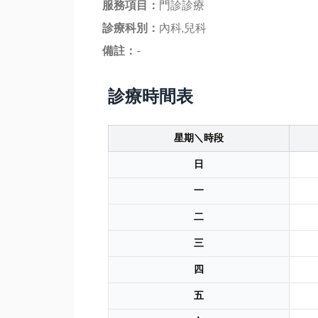
服務項目：
門診診療
診療科別：
內科,兒科
備註：
-
診療時間表
星期＼時段
日
一
二
三
四
五