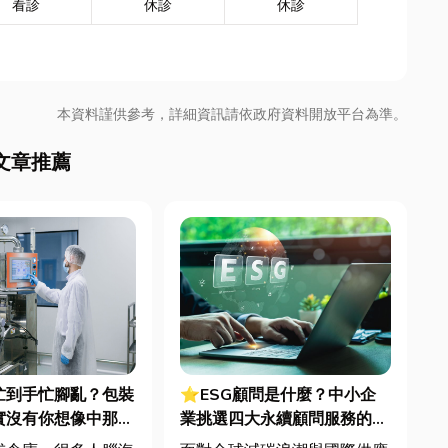
看診
休診
休診
本資料謹供參考，詳細資訊請依政府資料開放平台為準。
文章推薦
忙到手忙腳亂？包裝
⭐ESG顧問是什麼？中小企
實沒有你想像中那麼
業挑選四大永續顧問服務的實
用指南