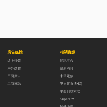
廣告媒體
相關資訊
線上媒體
簡訊平台
戶外媒體
最新消息
平面廣告
中華電信
工商日誌
英文黃頁(ENG)
平面刊物索取
SuperLife
醫健快搜