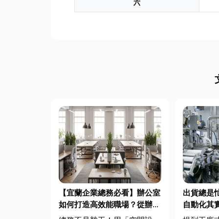
六
【宜蘭企業總務必看】辦公室
出貨總是
如何打造高效能職場？從辦公
自動化其
桌椅、系統屏風到空間設計關
遙遠！