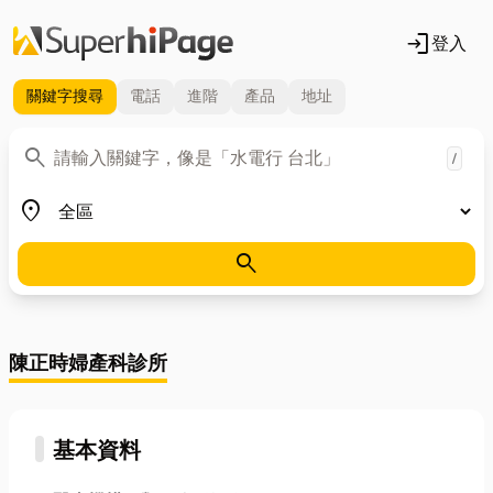
login
登入
關鍵字
搜尋
電話
進階
產品
地址
關鍵字
search
/
地區
place
search
陳正時婦產科診所
基本資料