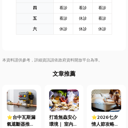
四
看診
看診
看診
五
看診
休診
看診
六
休診
休診
休診
本資料謹供參考，詳細資訊請依政府資料開放平台為準。
文章推薦
⭐台中瓦斯漏
打造無蟲安心
⭐2026七夕
氣遮斷器推薦
環境｜ 室內外
情人節攻略！