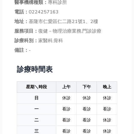
醫事機構種類：
專科診所
電話：
0224257163
地址：
基隆市仁愛區仁二路21號1、2樓
服務項目：
復健－物理治療業務,門診診療
診療科別：
家醫科,骨科
備註：
-
診療時間表
星期＼時段
上午
下午
晚上
日
休診
休診
休診
一
看診
看診
看診
二
看診
看診
休診
三
看診
看診
休診