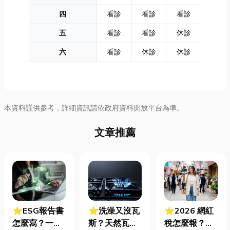
四
看診
看診
看診
五
看診
看診
休診
六
看診
休診
休診
本資料謹供參考，詳細資訊請依政府資料開放平台為準。
文章推薦
⭐ESG報告書
⭐洗澡又沒瓦
⭐2026 網紅
怎麼寫？一定
斯？天然瓦斯
稅怎麼報？一