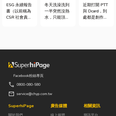
要上市櫃才寫
是什麼、費用
篇看懂課稅門
ESG 永續報告
冬天洗澡洗到
近期打開 PTT
嗎？3步驟擺
怎麼算？家庭
檻、追溯年限
書（以前稱為
一半突然沒熱
與 Dcard，到
脫綠色轉型焦
能源選擇與配
與合法節稅，
CSR 社會責任
水，只能頂著
處都是創作者
慮
管工程全解析
文末加碼會計/
報告書）是指
泡沫跑出去叫
收到國稅局輔
記帳士推薦
企業公開揭露
瓦斯？這是許
導函的焦慮討
其在環境保護
多使用傳統桶
論。其實，大
（E）、社會
裝瓦斯家庭的
家常說的「網
責任（S）與
共同噩夢。隨
紅稅」不是一
公司治理
著居家生活品
種新創的獨立
（G）三個維
質提升，越來
稅目，而是政
度營運成果的
越多屋主在老
府針對網路數
正式文件。它
屋翻修或新屋
位收入落實的
Facebook粉絲專頁
就像是企業的
裝潢時，選擇
課稅機制。 網
call
0800-080-580
「健康體檢
規劃天然氣配
紅稅是指個人
表」與「永續
管工程。到底
或經營團隊透
mail
service@chyp.com.tw
成績單」。許
天然氣是什
過網路平台
多中小企業主
麼？它跟傳統
（如
SuperhiPage
廣告媒體
相關資訊
常問：「我們
瓦斯行送的桶
YouTube、
關於我們
線上媒體
簡訊平台