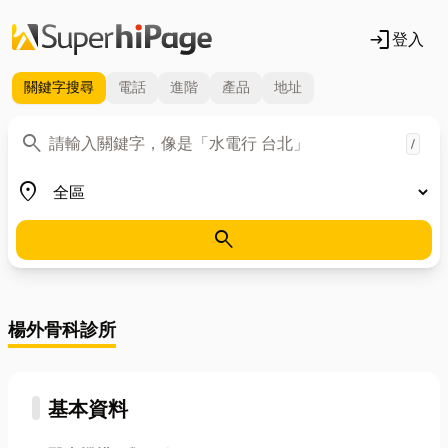
login
登入
關鍵字
搜尋
電話
進階
產品
地址
關鍵字
search
/
地區
place
search
楊外骨科診所
基本資料