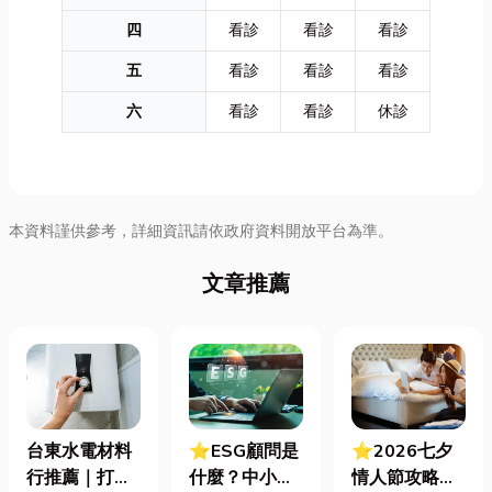
四
看診
看診
看診
五
看診
看診
看診
六
看診
看診
休診
本資料謹供參考，詳細資訊請依政府資料開放平台為準。
文章推薦
台東水電材料
⭐ESG顧問是
⭐2026七夕
行推薦｜打造
什麼？中小企
情人節攻略！