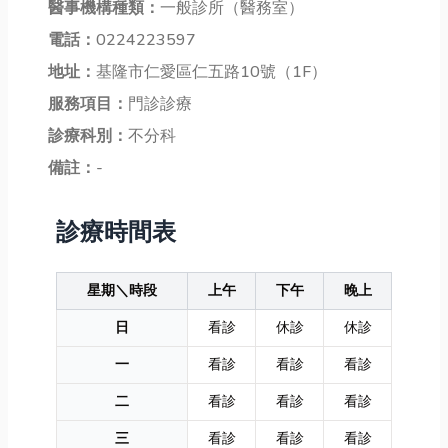
醫事機構種類：
一般診所（醫務室）
電話：
0224223597
地址：
基隆市仁愛區仁五路10號（1F）
服務項目：
門診診療
診療科別：
不分科
備註：
-
診療時間表
星期＼時段
上午
下午
晚上
日
看診
休診
休診
一
看診
看診
看診
二
看診
看診
看診
三
看診
看診
看診