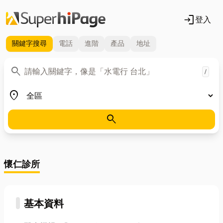
login
登入
關鍵字
搜尋
電話
進階
產品
地址
關鍵字
search
/
地區
place
search
懷仁診所
基本資料