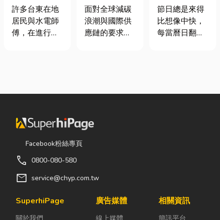
安全耐用的居
業挑選四大永
七夕送什麼不
許多台東在地
面對全球減碳
節日總是來得
家環境
續顧問服務的
踩雷？限定甜
居民與水電師
浪潮與國際供
比想像中快，
實用指南
點哪裡買？台
傅，在進行居
應鏈的要求，
每當曆日翻到
中甜點推薦一
家修繕、新屋
許多台灣中小
下半年，不少
次看！
裝潢或老屋翻
企業主紛紛收
人便開始想
修時，都會到
到來自品牌客
「七夕情人節
熟悉的水電材
戶的調查表，
是什麼時
料行採購。除
要求提供「碳
候？」、「七
了商品種類較
盤查數據」或
夕情人節禮物
齊全，也能依
「永續報告
該買什
照施工需求，
書」。這讓不
麼？」。相較
快速找到合適
少傳產老闆感
於西洋情人
Facebook粉絲專頁
的電線、開關
到焦慮：「到
節，七夕充滿
call
0800-080-580
插座、燈具、
底 ESG 永續是
了東方的浪漫
馬達、衛浴設
什麼？我們公
色彩與儀式
mail
service@chyp.com.tw
備及熱水器相
司規模不大，
感。然而，隨
關產品。 無論
真的需要找
著生活節奏加
SuperhiPage
廣告媒體
相關資訊
是更換老舊開
ESG 顧問
快，不少人常
關於我們
線上媒體
簡訊平台