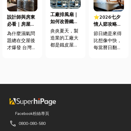
工廠排風扇｜
設計師與房東
⭐2026七夕
如何改善鐵皮
必看｜房屋濕
情人節攻略！
屋頂廠房的溫
炎炎夏天，製
氣重怎麼辦？
七夕送什麼不
為什麼濕氣問
節日總是來得
度
造業的工廠大
全屋除濕機＋
踩雷？限定甜
題總在交屋後
比想像中快，
都是鐵皮屋
全熱交換器整
點哪裡買？台
才爆發 台灣氣
每當曆日翻到
頂，吸熱快、
合安裝|提升居
中甜點推薦一
候潮濕，尤其
下半年，不少
內部悶、散熱
住品質與續租
次看！
新成屋、裝潢
人便開始想
不易，所以工
率
完工後密閉性
「七夕情人節
廠裡的溫度會
提高，若沒有
是什麼時
比市溫高出5
同步規劃空氣
候？」、「七
度以上。因此
與濕度管理，
夕情人節禮物
裝工廠排風扇
濕氣會躲進看
該買什
是最快速心較
不到的地方持
麼？」。相較
省錢的方式，
續發酵。常見
於西洋情人
Facebook粉絲專頁
以下小編會說
的三種場景：
節，七夕充滿
明工廠排風扇
call
0800-080-580
更衣間、衣帽
了東方的浪漫
改善室內溫度