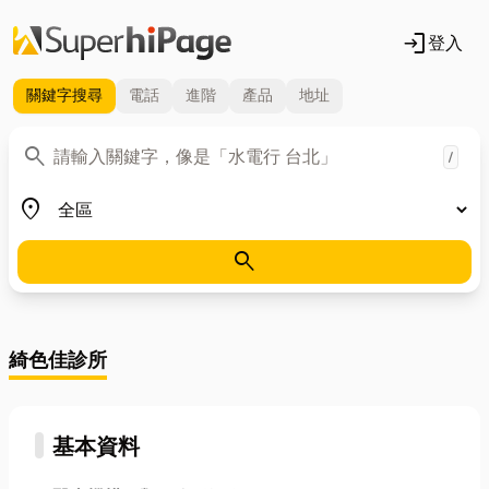
login
登入
關鍵字
搜尋
電話
進階
產品
地址
關鍵字
search
/
地區
place
search
綺色佳診所
基本資料